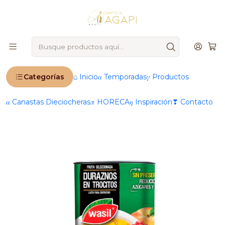
🚨
IMPORTANTE
: Ahora operamos 100 % online 🚨
Inicio
Productos
®️ Marcas
Wasil
Durazno en Conserva en Trocitos Wasil 590 grs
Categorías
⌂ Inicio
𝛼 Temporadas
𝛾 Productos
𝛼 Canastas Dieciocheras
𝜋 HORECA
𝜂 Inspiración
❣ Contacto