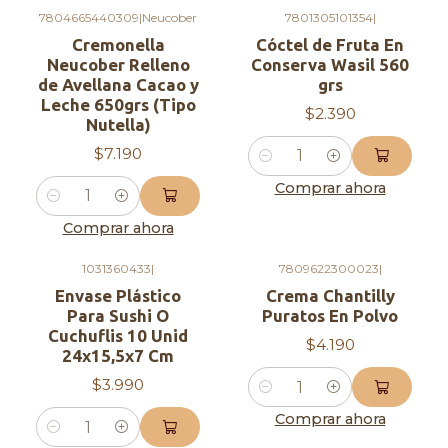
7804665440309
|
Neucober
7801305101354
|
Información nutricional:
Cremonella
Cóctel de Fruta En
Neucober Relleno
Conserva Wasil 560
Porción 100 g:
de Avellana Cacao y
grs
Leche 650grs (Tipo
Calorías: 58 kcal
$2.390
Nutella)
Grasas totales: 0 g
$7.190
Grasas saturadas: 0 g
Cantidad
Comprar ahora
Grasas trans: 0 g
Cantidad
Colesterol: 0 mg
Comprar ahora
Sodio: 10 mg
Carbohidratos totales: 14 g
1031360433
|
7809622300023
|
Fibra dietética: 1 g
Envase Plástico
Crema Chantilly
Para Sushi O
Puratos En Polvo
Azúcares: 13 g
Cuchuflis 10 Unid
$4.190
Proteínas: 0.5 g
24x15,5x7 Cm
$3.990
¡No te pierdas la oportunidad de agregar un
Cantidad
toque de sabor y calidad a tus recetas con
Comprar ahora
Cantidad
los Duraznos en Conserva en Trocitos Wasil