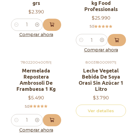
grs
kg Food
Un ingrediente versátil:
Professionals
$2.390
Agrega un toque dulce y frutal a tus
$25.990
postres favoritos.
5.0
Cantidad
Úsalos como topping para helados, yogurt
Comprar ahora
o granola.
Cantidad
Incorpóralos a ensaladas frescas para un
Comprar ahora
toque de sabor y textura.
7802200400191
|
8003180009971
|
Crea rellenos deliciosos para tartas,
Agotado
Mermelada
Leche Vegetal
empanadas y pasteles.
Repostera
Bebida De Soya
Disfrútalos como snack saludable y
Ambrosoli De
Orasi Sin Azúcar 1
refrescante.
Frambuesa 1 Kg
Litro
$5.490
$3.790
Ingredientes:
5.0
Ver detalles
Duraznos, agua, azúcar, jarabe de maíz de alta
fructuosa, ácido cítrico, ácido ascórbico (vitamina
Cantidad
Comprar ahora
C), sorbato de potasio (conservante).