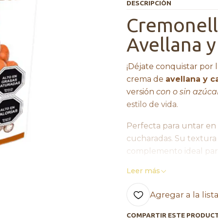
DESCRIPCIÓN
Cremonell
Avellana y
¡Déjate conquistar por 
crema de
avellana y c
versión
con o sin azúca
estilo de vida.
Perfecta para untar en 
cucharadas. Su textura 
complemento ideal par
Leer más
Ingredientes:
azúcar, a
polvo, cacao en polvo, s
Agregar a la list
idéntico al natural.
Comercial Agapi, ins
COMPARTIR ESTE PRODUC