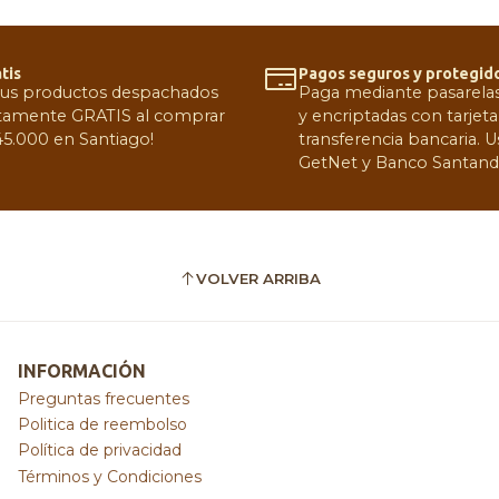
tis
Pagos seguros y protegid
tus productos despachados
Paga mediante pasarelas 
amente GRATIS al comprar
y encriptadas con tarjeta
5.000 en Santiago!
transferencia bancaria.
GetNet y Banco Santand
VOLVER ARRIBA
INFORMACIÓN
Preguntas frecuentes
Politica de reembolso
Política de privacidad
Términos y Condiciones