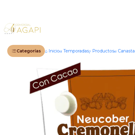
Inicio
Productos
®️ Marcas
Categorías
⌂ Inicio
𝛼 Temporadas
𝛾 Productos
𝛼 Canast