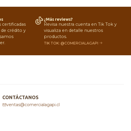
os
¿Más reviews?
certificadas
Revisa nuestra cuenta en Tik Tok y
 de crédito y
visualiza en detalle nuestros
 Usamos
productos.
er.
TIK TOK: @COMERCIALAGAPI
CONTÁCTANOS
ventas@comercialagapi.cl