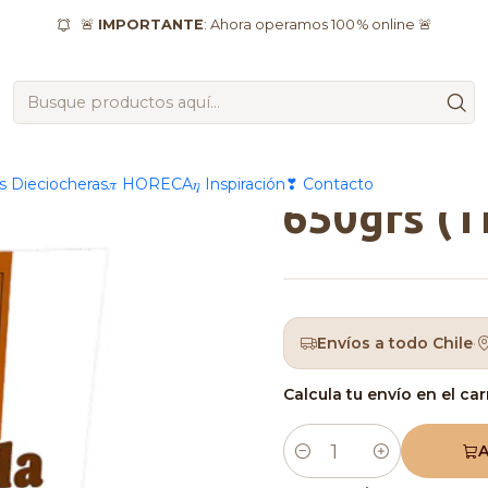
Neucober
Cremonella Neucober Relleno de Avellana Cacao y
🚨
IMPORTANTE
: Ahora operamos 100 % online 🚨
|
Cremonel
de Avella
as Dieciocheras
𝜋 HORECA
𝜂 Inspiración
❣ Contacto
650grs (T
Envíos a todo Chile
·
Calcula tu envío en el car
A
Cantidad