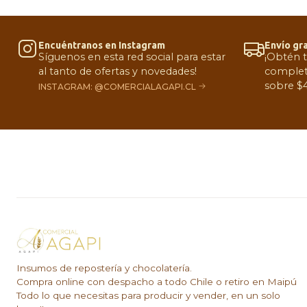
Encuéntranos en Instagram
Envío gra
Síguenos en esta red social para estar
¡Obtén 
al tanto de ofertas y novedades!
complet
sobre $4
INSTAGRAM: @COMERCIALAGAPI.CL
Insumos de repostería y chocolatería.
Compra online con despacho a todo Chile o retiro en Maipú
Todo lo que necesitas para producir y vender, en un solo