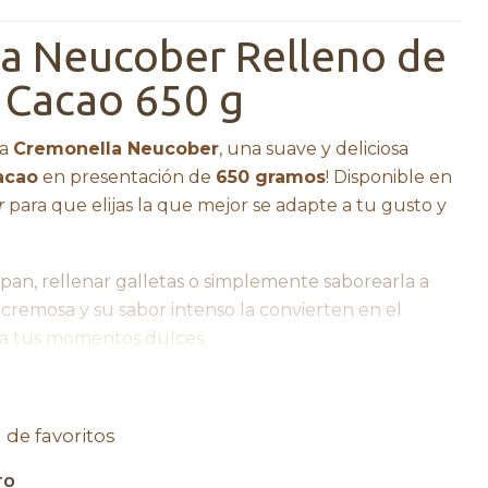
a Neucober Relleno de
 Cacao 650 g
la
Cremonella Neucober
, una suave y deliciosa
acao
en presentación de
650 gramos
! Disponible en
r
para que elijas la que mejor se adapte a tu gusto y
pan, rellenar galletas o simplemente saborearla a
cremosa y su sabor intenso la convierten en el
a tus momentos dulces.
ceite de palma, avellanas tostadas, leche entera en
uero de leche en polvo, lecitina de soya, saborizante
a de favoritos
umos con amor <3
TO