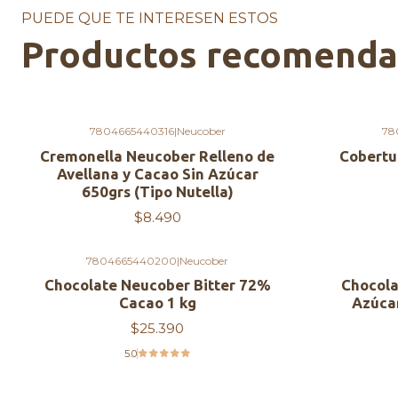
PUEDE QUE TE INTERESEN ESTOS
Productos recomend
7804665440316
|
Neucober
78
Cremonella Neucober Relleno de
Cobertu
Avellana y Cacao Sin Azúcar
650grs (Tipo Nutella)
$8.490
7804665440200
|
Neucober
Chocolate Neucober Bitter 72%
Chocola
Cacao 1 kg
Azúca
$25.390
5.0