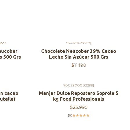
ber
974129037257
|
eucober
Chocolate Neucober 39% Cacao
s 500 Grs
Leche Sin Azúcar 500 Grs
$11.190
7802900002299
|
on cacao
Manjar Dulce Repostero Soprole 5
utella)
kg Food Professionals
$25.990
5.0