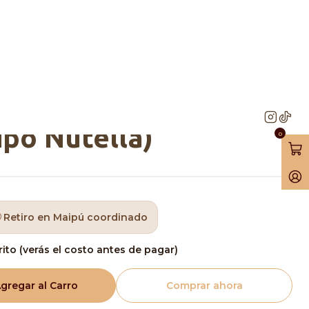
 Leche 650grs (Tipo Nutella)
la Neucober Relleno
na Cacao y Leche
ipo Nutella)
0
Retiro en Maipú coordinado
rito (verás el costo antes de pagar)
gregar al Carro
Comprar ahora