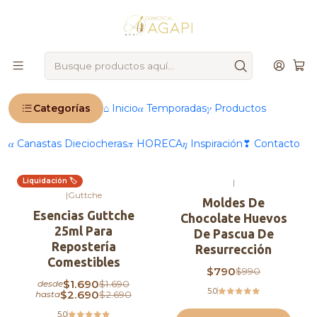
🚨
IMPORTANTE
: Ahora operamos 100 % online 🚨
Inicio
Productos
®️ Marcas
Guttche
Esencias
Esencias
Categorías
⌂ Inicio
𝛼 Temporadas
𝛾 Productos
Filtros
𝛼 Canastas Dieciocheras
𝜋 HORECA
𝜂 Inspiración
❣ Contacto
Liquidación 🏷️
|
-37%
OFF
-20%
OFF
|
Guttche
Moldes De
Esencias Guttche
Chocolate Huevos
25ml Para
De Pascua De
Repostería
Resurrección
Comestibles
$790
$990
$1.690
$1.690
desde
5.0
$2.690
$2.690
hasta
5.0