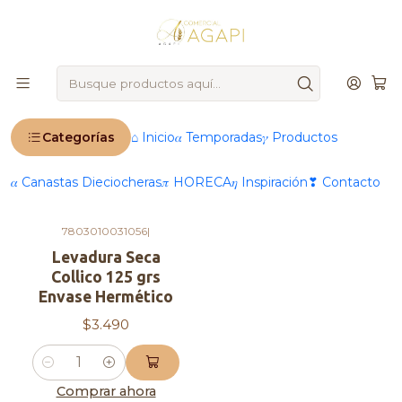
🚨
IMPORTANTE
: Ahora operamos 100 % online 🚨
Inicio
Productos
®️ Marcas
Collico
Collico
Categorías
⌂ Inicio
𝛼 Temporadas
𝛾 Productos
Filtros
𝛼 Canastas Dieciocheras
𝜋 HORECA
𝜂 Inspiración
❣ Contacto
7803010031056
|
Levadura Seca
Collico 125 grs
Envase Hermético
$3.490
Cantidad
Comprar ahora