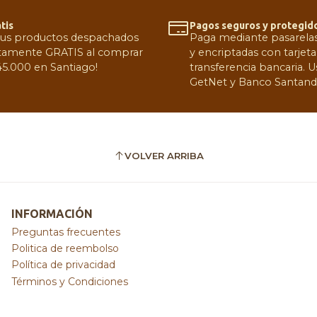
tis
Pagos seguros y protegid
tus productos despachados
Paga mediante pasarelas 
amente GRATIS al comprar
y encriptadas con tarjeta
5.000 en Santiago!
transferencia bancaria.
GetNet y Banco Santand
VOLVER ARRIBA
INFORMACIÓN
Preguntas frecuentes
Politica de reembolso
Política de privacidad
Términos y Condiciones