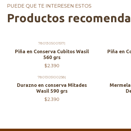
PUEDE QUE TE INTERESEN ESTOS
Productos recomend
7801305001517
|
Piña en Conserva Cubitos Wasil
Piña en C
560 grs
$2.390
7801305100258
|
Durazno en conserva Mitades
Mermelad
Wasil 590 grs
D
$2.390