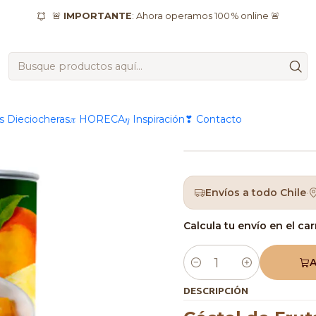
roductos
®️ Marcas
Watts
Cóctel de Fruta En Conserva Wasi
🚨
IMPORTANTE
: Ahora operamos 100 % online 🚨
|
Cóctel de
Wasil 560
as Dieciocheras
𝜋 HORECA
𝜂 Inspiración
❣ Contacto
Envíos a todo Chile
·
Calcula tu envío en el car
A
Cantidad
DESCRIPCIÓN