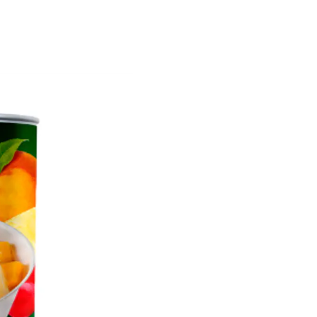
Perfecto para:
- Postres o meriendas 
- Acompañar yogur, h
- Agregar un toque de f