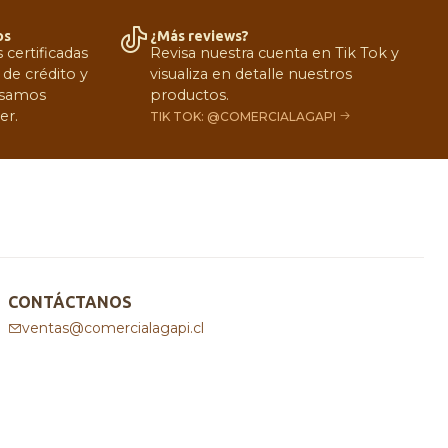
os
¿Más reviews?
certificadas
Revisa nuestra cuenta en Tik Tok y
 de crédito y
visualiza en detalle nuestros
 Usamos
productos.
er.
TIK TOK: @COMERCIALAGAPI
CONTÁCTANOS
ventas@comercialagapi.cl