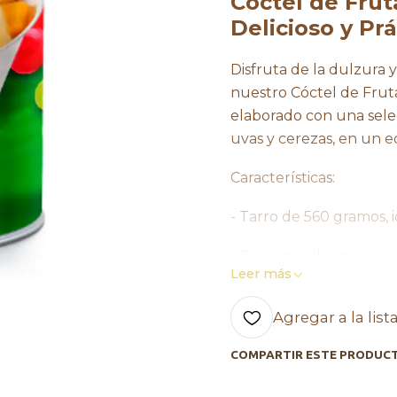
Cóctel de Frut
Delicioso y Prá
Disfruta de la dulzura 
nuestro Cóctel de Fruta
elaborado con una selec
uvas y cerezas, en un e
Características:
- Tarro de 560 gramos, i
- Conserva al jugo, sin
Leer más
- Frutas seleccionadas d
Agregar a la list
- Envasado en envases 
COMPARTIR ESTE PRODUC
- Tratamiento térmico 