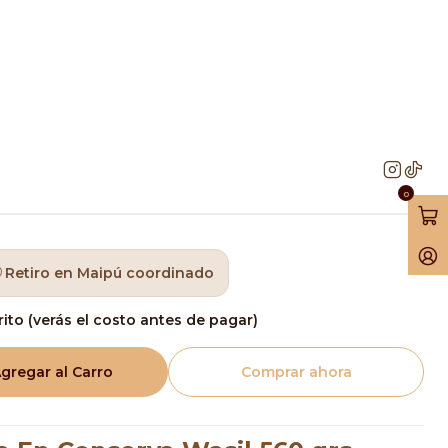
l 560 grs
 Fruta En Conserva
 grs
0
Retiro en Maipú coordinado
rito (verás el costo antes de pagar)
gregar al Carro
Comprar ahora