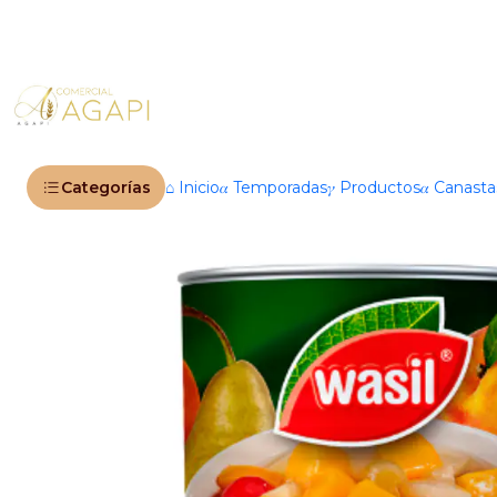
Inicio
P
Categorías
⌂ Inicio
𝛼 Temporadas
𝛾 Productos
𝛼 Canast