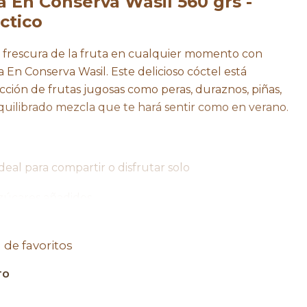
a En Conserva Wasil 560 grs -
ctico
y frescura de la fruta en cualquier momento con
 En Conserva Wasil. Este delicioso cóctel está
ción de frutas jugosas como peras, duraznos, piñas,
quilibrado mezcla que te hará sentir como en verano.
deal para compartir o disfrutar solo
 azúcares añadidos
e alta calidad
a de favoritos
germéticos para asegurar su frescura
TO
para una larga conservación