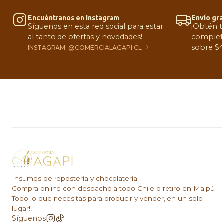
Encuéntranos en Instagram
Envío gra
Síguenos en esta red social para estar
¡Obtén 
al tanto de ofertas y novedades!
complet
sobre $4
INSTAGRAM: @COMERCIALAGAPI.CL
Insumos de repostería y chocolatería.
Compra online con despacho a todo Chile o retiro en Maipú
Todo lo que necesitas para producir y vender, en un solo
lugar!!
Síguenos