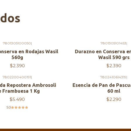
ados
7801305100050
|
7801305101453
|
Agotado
onserva en Rodajas Wasil
Durazno en Conserva en
560g
Wasil 590 grs
$2.390
$2.390
7802200400191
|
7802410614319
|
a Repostera Ambrosoli
Esencia de Pan de Pasc
e Frambuesa 1 Kg
60 ml
$5.490
$2.290
5.0