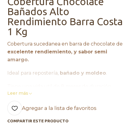
Cobertura Chocolate
Bañados Alto
Rendimiento Barra Costa
1 Kg
Cobertura sucedanea en barra de chocolate de
excelente rendiemiento, y sabor semi
amargo.
Ideal para repostería,
bañado y moldeo
.
Tiene una vida util de 8 meses de duración
Leer más
Trabaja con un alto fluidez para rendir a su
maximo potencial, otorgo cobertura suave.
Agregar a la lista de favoritos
Derretir a
baño Maria.
COMPARTIR ESTE PRODUCTO