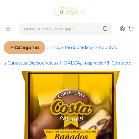
🚨
IMPORTANTE
: Ahora operamos 100 % online 🚨
Inicio
Productos
🍫 Chocolatería & Dulces finos
Coberturas de chocolate
Leche
Cobertura De Chocolate Costa Bañados Alto
Rendimiento 1 Kg
Categorías
⌂ Inicio
𝛼 Temporadas
𝛾 Productos
𝛼 Canastas Dieciocheras
𝜋 HORECA
𝜂 Inspiración
❣ Contacto