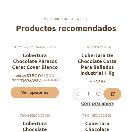
Comercial Agapi, Hecho con amor <3
PUEDE QUE TE INTERESEN ESTOS
Productos recomendados
7809622301044
|
Puratos
7802215129360
|
-4%
OFF
Cobertura
Cobertura De
Chocolate Puratos
Chocolate Costa
Carat Cover Blanco
Para Bañados
Industrial 1 Kg
$1.500
$1.500
desde
$76.900
$79.900
hasta
$7.790
Ver opciones
Cantidad
Comprar ahora
7804652020309
|
7804652020262
|
Agotado
Agotado
Cobertura
Cobertura
Chocolate
Chocolate