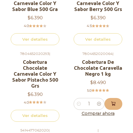
Carnevale Color Y
Carnevale Color Y
Sabor Blue 500 Gra
Sabor Berry 500 Grs
$6.390
$6.390
4.0
4.5
Ver detalles
Ver detalles
7804652020293
|
7804652020064
|
Agotado
Cobertura
Cobertura De
Chocolate
Chocolate Caravella
Carnevale Color Y
Negro 1 kg
Sabor Pistacho 500
$8.490
Grs
5.0
$6.390
4.0
Cantidad
Comprar ahora
Ver detalles
5414477062020
|
|