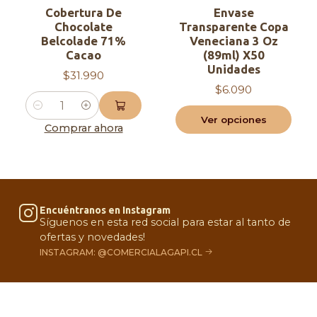
Cobertura De
Envase
Chocolate
Transparente Copa
Belcolade 71%
Veneciana 3 Oz
Cacao
(89ml) X50
Unidades
$31.990
$6.090
Cantidad
Ver opciones
Comprar ahora
Encuéntranos en Instagram
Síguenos en esta red social para estar al tanto de
ofertas y novedades!
INSTAGRAM: @COMERCIALAGAPI.CL