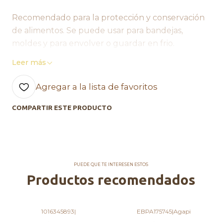
Recomendado para la protección y conservación
de alimentos. Se puede usar para bandejas,
moldes y para envolver o guardar en frio.
Leer más
Comercial Agapi, Hecho con Amor <3
Agregar a la lista de favoritos
COMPARTIR ESTE PRODUCTO
PUEDE QUE TE INTERESEN ESTOS
Productos recomendados
1016345893
|
EBPA175745
|
Agapi