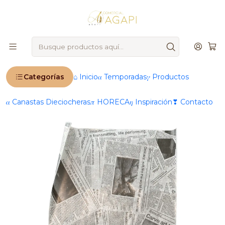
🚨
IMPORTANTE
: Ahora operamos 100 % online 🚨
Inicio
Productos
📆 Temporadas
Fiestas Patrias 🇨🇱
Papel Antigrasa 28x38 cm 100 unidades Papel de
Diario
Categorías
⌂ Inicio
𝛼 Temporadas
𝛾 Productos
𝛼 Canastas Dieciocheras
𝜋 HORECA
𝜂 Inspiración
❣ Contacto