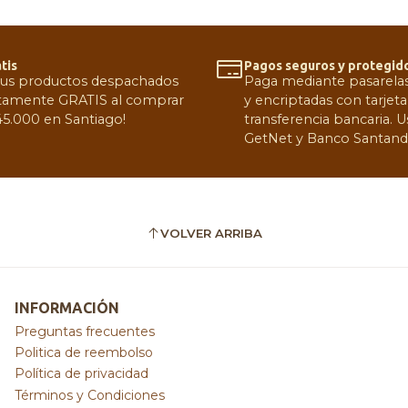
tis
Pagos seguros y protegid
tus productos despachados
Paga mediante pasarelas 
amente GRATIS al comprar
y encriptadas con tarjeta
5.000 en Santiago!
transferencia bancaria.
GetNet y Banco Santand
VOLVER ARRIBA
INFORMACIÓN
Preguntas frecuentes
Politica de reembolso
Política de privacidad
Términos y Condiciones