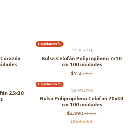
Liquidación 🏷️
-20%
OFF
YYTJ06766
|
 Corazón
Bolsa Celofán Polipropileno 7x10
nidades
cm 100 unidades
$712
$890
Liquidación 🏷️
-6%
OFF
OBAF92578
|
ofán 25x30
Bolsa Polipropileno Celofán 20x30
s
cm 100 unidades
$2.990
$3.190
5.0