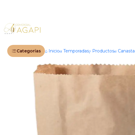
Inicio
Productos
🛍️ Envas
Categorías
⌂ Inicio
𝛼 Temporadas
𝛾 Productos
𝛼 Canast