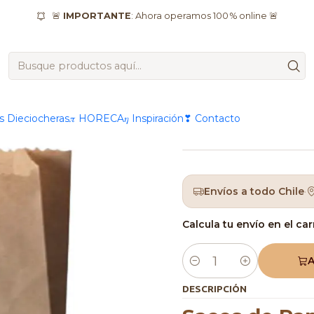
es & Utensilios
Envases
Bolsas
Sacos de Papel Kraft 17x12 
🚨
IMPORTANTE
: Ahora operamos 100 % online 🚨
|
Sacos de 
Extra Cor
as Dieciocheras
𝜋 HORECA
𝜂 Inspiración
❣ Contacto
Envíos a todo Chile
·
Calcula tu envío en el car
A
Cantidad
DESCRIPCIÓN