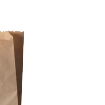
Su tamaño compacto hace
perfectos para embalar
pequeño. Gracias a su r
manos de tus clientes.
No solo son ideales par
manualidades y activida
sellos, pegatinas o incl
toque único y especial.
Ya sea que tengas un n
simplemente necesites 
Papel Kraft Extra Corto
oferta de 100 unidades
conciencia ecológica!
Comercial Agapi, He