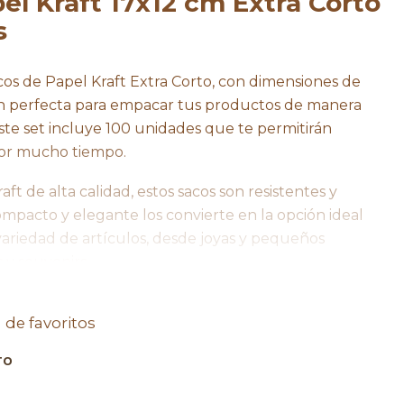
el Kraft 17x12 cm Extra Corto
s
os de Papel Kraft Extra Corto, con dimensiones de
ión perfecta para empacar tus productos de manera
Este set incluye 100 unidades que te permitirán
por mucho tiempo.
ft de alta calidad, estos sacos son resistentes y
ompacto y elegante los convierte en la opción ideal
riedad de artículos, desde joyas y pequeños
 y souvenirs.
les, nuestros sacos de papel son una elección eco-
a de favoritos
 utilizado es reciclable y biodegradable, lo cual
giendo una opción sustentable y responsable con el
TO