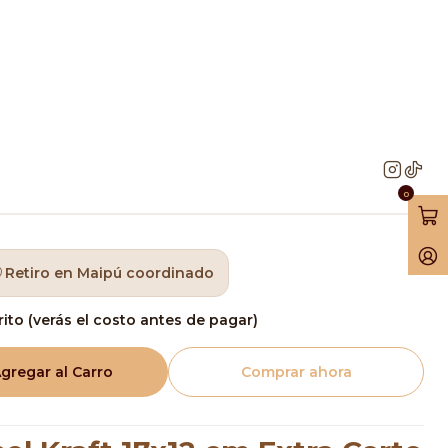
cm Extra Corto 500 unidades
Papel Kraft 17x12 cm
to 500 unidades
0
Retiro en Maipú coordinado
rito (verás el costo antes de pagar)
gregar al Carro
Comprar ahora