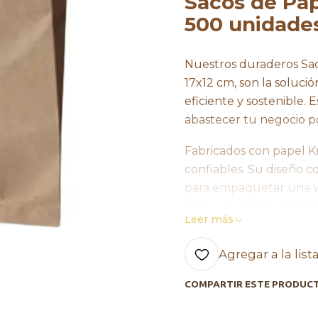
Sacos de Pap
500 unidade
Nuestros duraderos Sac
17x12 cm, son la soluc
eficiente y sostenible. 
abastecer tu negocio 
Fabricados con papel Kra
confiables. Su diseño c
para empaquetar una va
accesorios hasta regalos
Leer más
Además de ser funciona
Agregar a la list
amigable. El papel Kraft
garantiza que estás eli
COMPARTIR ESTE PRODUC
medio ambiente.