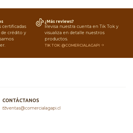
os
¿Más reviews?
certificadas
Revisa nuestra cuenta en Tik Tok y
 de crédito y
visualiza en detalle nuestros
 Usamos
productos.
er.
TIK TOK: @COMERCIALAGAPI
CONTÁCTANOS
ventas@comercialagapi.cl