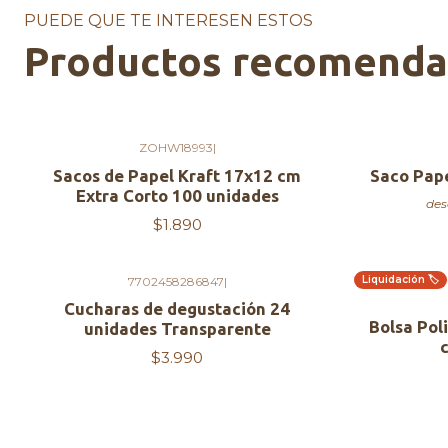
PUEDE QUE TE INTERESEN ESTOS
Productos recomend
ZOHW18993
|
Sacos de Papel Kraft 17x12 cm
Saco Pape
Extra Corto 100 unidades
des
$1.890
Liquidación 🏷️
7702458286847
|
Cucharas de degustación 24
Bolsa Pol
unidades Transparente
$3.990