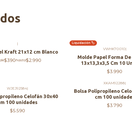
ados
Liquidación 🏷️
|
Agotado
VWHK70010
|
l Kraft 21x12 cm Blanco
Molde Papel Forma De
$390
$2.990
de
hasta
13x13,3x3,5 Cm 10 U
$3.990
XKAM92288
|
WJEJ92584
|
Bolsa Polipropileno Cel
ipropileno Celofán 30x40
cm 100 unidade
cm 100 unidades
$3.790
$5.590