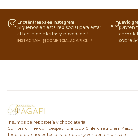
Encuéntranos en Instagram
Envío gra
Síguenos en esta red social para estar
¡Obtén 
al tanto de ofertas y novedades!
complet
sobre $4
INSTAGRAM: @COMERCIALAGAPI.CL
Insumos de repostería y chocolatería.
Compra online con despacho a todo Chile o retiro en Maipú
Todo lo que necesitas para producir y vender, en un solo