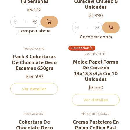
Elige nuestros Discos de Merengue de 22 cm y
18 personas
Curacaví Chileno 6
Unidades
lleva tus decoraciones a otro nivel.
$5.440
$1.990
Cantidad
Cantidad
Comprar ahora
Comprar ahora
Liquidación 🏷️
954206351K
|
Agotado
Agotado
VWHK70010
|
Pack 3 Coberturas
Molde Papel Forma
De Chocolate Deco
De Corazón
Escamas 650grs
13x13,3x3,5 Cm 10
$18.490
Unidades
$3.990
Ver detalles
Ver detalles
938548047
|
7803010034477
|
Agotado
Agotado
Cobertura De
Crema Pastelera En
Chocolate Deco
Polvo Collico Fast