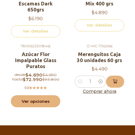
Escamas Dark
Mix 400 grs
650grs
$4.890
$6.190
Ver detalles
Ver detalles
7809622301846
|
O-MC-736266
|
-12%
OFF
Azúcar Flor
Merenguitos Caja
Impalpable Glass
30 unidades 60 grs
Puratos
$4.490
$4.690
$4.690
desde
$72.990
$93.800
hasta
Cantidad
5.0
Comprar ahora
Ver opciones