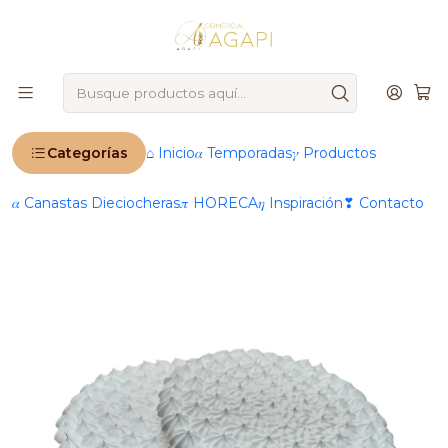
🚨
IMPORTANTE
: Ahora operamos 100 % online 🚨
Inicio
Productos
🍰 Repostería & Panadería
Rellenos & Cremas
Cremas
Merengue
Disco de Merengue 22 Cms 380 grs
Categorías
⌂ Inicio
𝛼 Temporadas
𝛾 Productos
𝛼 Canastas Dieciocheras
𝜋 HORECA
𝜂 Inspiración
❣ Contacto