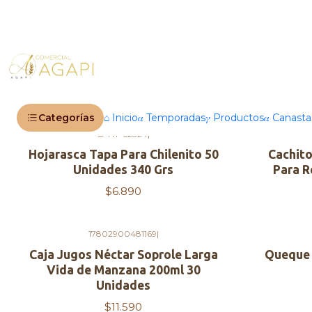
Snack dulces
Categorías
⌂ Inicio
𝛼 Temporadas
𝛾 Productos
𝛼 Canast
O-HT-62324
|
Hojarasca Tapa Para Chilenito 50
Cachito
Unidades 340 Grs
Para R
$6.890
17802900481169
|
Caja Jugos Néctar Soprole Larga
Queque 
Vida de Manzana 200ml 30
Unidades
$11.590