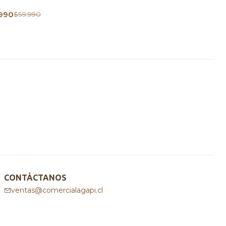
990
$59.990
CONTÁCTANOS
ventas@comercialagapi.cl