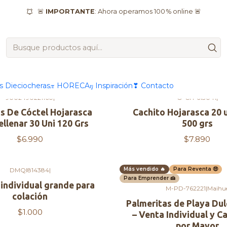
Inicio
Productos
🍬 Confites & Snacks
Snack dulces
🚨
IMPORTANTE
: Ahora operamos 100 % online 🚨
as Dieciocheras
𝜋 HORECA
𝜂 Inspiración
❣ Contacto
9002490221160
|
O-CH-613041
|
s De Cóctel Hojarasca
Cachito Hojarasca 20 
ellenar 30 Uni 120 Grs
500 grs
$6.990
$7.890
Más vendido 🔥
Para Reventa 🤑
DMQI814384
|
-10%
OFF
Para Emprender 🍰
individual grande para
M-PD-762221
|
Maihu
colación
Palmeritas de Playa Dul
$1.000
– Venta Individual y Ca
por Mayor