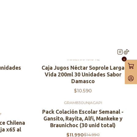
Filtros
17802900481046
|
0
unidades
Caja Jugos Néctar Soprole Larga
Vida 200ml 30 Unidades Sabor
Damasco
$10.590
GRAMB30UN
|
AGAPI
-20%
OFF
Pack Colación Escolar Semanal -
e
Gansito, Rayita, Alfi, Mankeke y
ce Chilena
Braunichoc (30 unid total)
ja x65 al
$11.990
$14.990