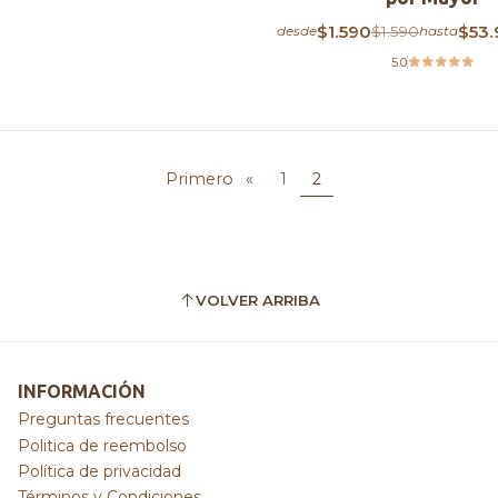
$1.590
$53.
$1.590
desde
hasta
5.0
Primero
«
1
2
VOLVER ARRIBA
INFORMACIÓN
Preguntas frecuentes
Politica de reembolso
Política de privacidad
Términos y Condiciones