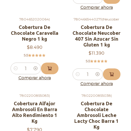
Cantidad
Comprar ahora
7804652020064
|
7804665440279
|
Neucober
Cobertura De
Cobertura De
Chocolate Caravella
Chocolate Neucober
Negro 1 kg
407 Sin Azucar Sin
Gluten 1 kg
$8.490
$11.390
5.0
5.0
Cantidad
Cantidad
Comprar ahora
Comprar ahora
7802200855083
|
7802200855038
|
Cobertura Alfajor
Cobertura De
Ambrosoli En Barra
Chocolate
Alto Rendimiento 1
Ambrosoli Leche
Kg
Lacty Choc Barra 1
Kg
$7.790