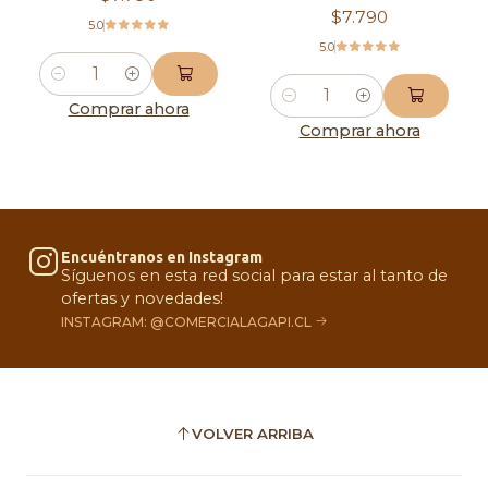
$7.790
5.0
5.0
Cantidad
Cantidad
Comprar ahora
Comprar ahora
Encuéntranos en Instagram
Síguenos en esta red social para estar al tanto de
ofertas y novedades!
INSTAGRAM: @COMERCIALAGAPI.CL
VOLVER ARRIBA