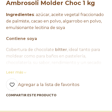
Ambrosoli Molder Choc 1 kg
Ingredientes
: azúcar, aceite vegetal fraccionado
de palmiste, cacao en polvo, algarrobo en polvo,
emulsionante lecitina de soya
Contiene soya
Cobertura de chocolate
bitter
, ideal tanto para
moldear como para baños en pastelería,
chocolatería. su sabor, rendimiento y un secado
rápido te dan un resultado increíble para el uso
Leer más
repostero.
Agregar a la lista de favoritos
Ideal para moldear y bañar
figuras macizas
rellenos cremas, gana che para bañado
COMPARTIR ESTE PRODUCTO
decoración ademas de poder escribir o decorar
con chocolate, perfecto tanto como chocolatería