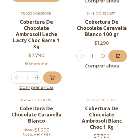
Comprar ahora
7802200855038
|
MM-CC-539437
|
Cobertura De
Cobertura De
Chocolate
Chocolate Caravella
Ambrosoli Leche
Blanco 100 gr
Lacty Choc Barra 1
$1.290
Kg
$7.790
Cantidad
5.0
Comprar ahora
Cantidad
Comprar ahora
7804652020088
|
7802200855076
|
Cobertura De
Cobertura De
Chocolate Caravella
Chocolate
Blanco
Ambrosoli Blanc
Choc 1 Kg
$1.000
desde
$8.490
hasta
$7.790