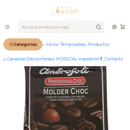
🚨
IMPORTANTE
: Ahora operamos 100 % online 🚨
Inicio
Productos
🍫 Chocolatería & Dulces finos
Coberturas de chocolate
Sin Gluten
Cobertura De Chocolate Ambrosoli Molder Choc 1 Kg
Categorías
⌂ Inicio
𝛼 Temporadas
𝛾 Productos
𝛼 Canastas Dieciocheras
𝜋 HORECA
𝜂 Inspiración
❣ Contacto