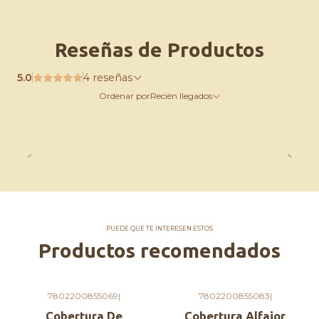
como para pastelería
No requiere templado.
Reseñas de Productos
Almacenamiento:
5.0
4 reseñas
No refrigerar
Ordenar por
Recién llegados
Temperatura máx 25°C
Comercial Agapi, Hecho con amor <3
PUEDE QUE TE INTERESEN ESTOS
Productos recomendados
7802200855069
|
7802200855083
|
Cobertura De
Cobertura Alfajor