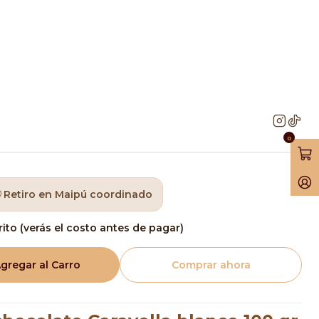
 Chocolate Caravella Blanco 100 gr
a De Chocolate
 Blanco 100 gr
0
Retiro en Maipú coordinado
rito (verás el costo antes de pagar)
gregar al Carro
Comprar ahora