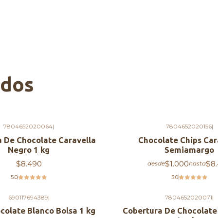
ados
7804652020064
|
7804652020156
|
 De Chocolate Caravella
Chocolate Chips Car
Negro 1 kg
Semiamargo
$8.490
$1.000
$8
desde
hasta
5.0
5.0
690117694389
|
7804652020071
|
colate Blanco Bolsa 1 kg
Cobertura De Chocolate