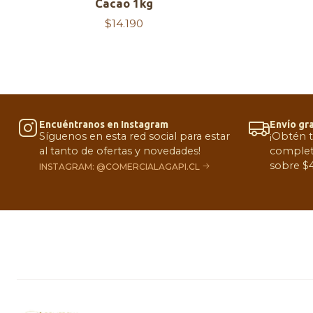
Cacao 1kg
$14.190
Encuéntranos en Instagram
Envío gra
Síguenos en esta red social para estar
¡Obtén 
al tanto de ofertas y novedades!
complet
sobre $4
INSTAGRAM: @COMERCIALAGAPI.CL