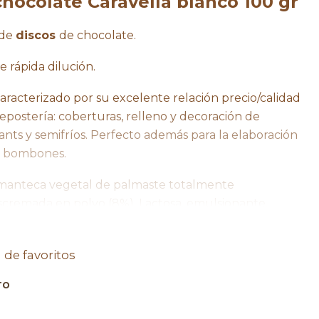
hocolate Caravella blanco 100 gr
 de
discos
de chocolate.
de rápida dilución.
racterizado por su excelente relación precio/calidad
repostería: coberturas, relleno y decoración de
ssants y semifríos. Perfecto además para la elaboración
 o bombones.
manteca vegetal de palmaste totalmente
cremada en polvo (8%), Lactosa, emulsionante,
a ambiente entre 16°C y 20°C. Humedad no superior
a de favoritos
lor.
TO