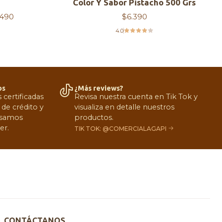
Color Y Sabor Pistacho 500 Grs
.490
$6.390
4.0
os
¿Más reviews?
certificadas
Revisa nuestra cuenta en Tik Tok y
 de crédito y
visualiza en detalle nuestros
 Usamos
productos.
er.
TIK TOK: @COMERCIALAGAPI
CONTÁCTANOS