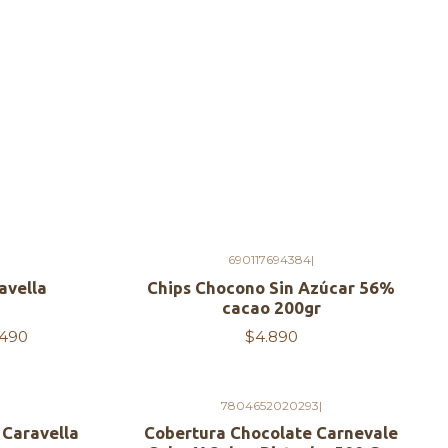
690117694384
|
Agotado
avella
Chips Chocono Sin Azúcar 56%
cacao 200gr
.490
$4.890
7804652020293
|
Agotado
 Caravella
Cobertura Chocolate Carnevale