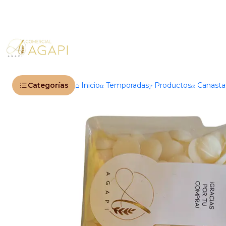
Inicio
Productos
🍫 Chocolatería 
Categorías
⌂ Inicio
𝛼 Temporadas
𝛾 Productos
𝛼 Canast