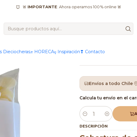
& Dulces finos
Coberturas de chocolate
Blanco
Cobertura De
🚨
IMPORTANTE
: Ahora operamos 100 % online 🚨
|
Cobertur
Caravella
as Dieciocheras
𝜋 HORECA
𝜂 Inspiración
❣ Contacto
Envíos a todo Chile
·
Calcula tu envío en el car
A
Cantidad
DESCRIPCIÓN