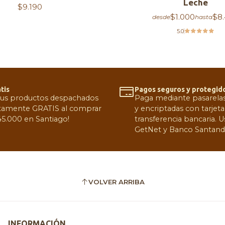
Leche
$9.190
$1.000
$8
desde
hasta
5.0
tis
Pagos seguros y protegid
tus productos despachados
Paga mediante pasarelas 
amente GRATIS al comprar
y encriptadas con tarjeta
5.000 en Santiago!
transferencia bancaria.
GetNet y Banco Santand
VOLVER ARRIBA
INFORMACIÓN