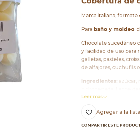
Cobertura de c
Marca italiana, formato
Para
baño y moldeo
, 
Chocolate sucedáneo ca
y facilidad de uso para 
galletas, pasteles, croi
de alfajores, cuchuflís
Ingredientes:
azúcar, 
hidrogenada, Leche des
Leer más
saborizante
Mantener a temperatur
Agregar a la list
al 65%. No exponer al ca
COMPARTIR ESTE PRODUC
Vida útil:
12 meses.