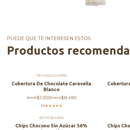
PUEDE QUE TE INTERESEN ESTOS
Productos recomend
7804652020088
|
Cobertura De Chocolate Caravella
Cobertura
Blanco
$1.000
$8.490
desde
hasta
5.0
690117694385
|
Agotado
Agotado
Chips Chocono Sin Azúcar 56%
Chips Cho