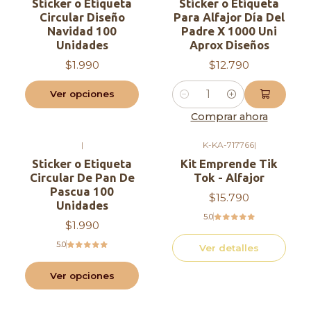
Sticker o Etiqueta
Sticker o Etiqueta
Circular Diseño
Para Alfajor Día Del
Navidad 100
Padre X 1000 Uni
Unidades
Aprox Diseños
$1.990
$12.790
Ver opciones
Cantidad
Comprar ahora
|
K-KA-717766
|
Agotado
Sticker o Etiqueta
Kit Emprende Tik
Circular De Pan De
Tok - Alfajor
Pascua 100
$15.790
Unidades
5.0
$1.990
5.0
Ver detalles
Ver opciones