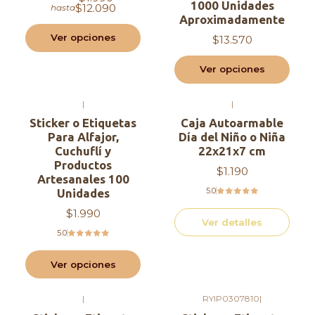
1000 Unidades
$12.090
hasta
Aproximadamente
Ver opciones
$13.570
Ver opciones
|
|
Agotado
Sticker o Etiquetas
Caja Autoarmable
Para Alfajor,
Día del Niño o Niña
Cuchuflí y
22x21x7 cm
Productos
$1.190
Artesanales 100
Unidades
5.0
$1.990
Ver detalles
5.0
Ver opciones
|
RYIP0307810
|