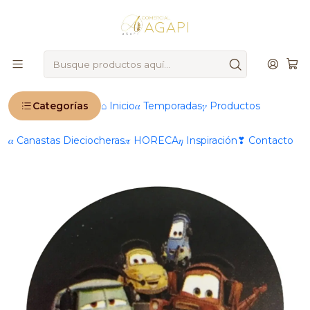
🚨
IMPORTANTE
: Ahora operamos 100 % online 🚨
Inicio
Productos
🛍️ Envases & Utensilios
Otros
Stickers
niñ@s
Sticker o Etiqueta Infantil Niños Y Niñas Rollo 1000
Unidades Aprox
Categorías
⌂ Inicio
𝛼 Temporadas
𝛾 Productos
𝛼 Canastas Dieciocheras
𝜋 HORECA
𝜂 Inspiración
❣ Contacto