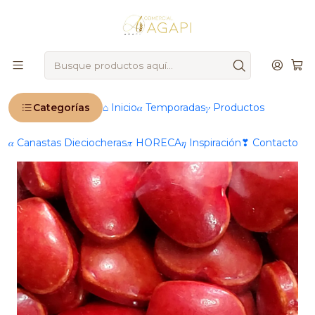
🚨
IMPORTANTE
: Ahora operamos 100 % online 🚨
Inicio
Productos
🍰 Repostería & Panadería
Decoración
Sprinkles (mostacillas)
Sprinkles Corazón Grande Rojo 12mm Guttche 100 Grs
Categorías
⌂ Inicio
𝛼 Temporadas
𝛾 Productos
𝛼 Canastas Dieciocheras
𝜋 HORECA
𝜂 Inspiración
❣ Contacto