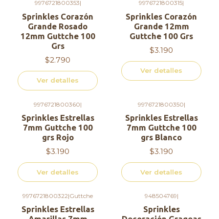
9976721800353
|
9976721800315
|
Agotado
Agotado
Sprinkles Corazón
Sprinkles Corazón
Grande Rosado
Grande 12mm
12mm Guttche 100
Guttche 100 Grs
Grs
$3.190
$2.790
Ver detalles
Ver detalles
9976721800360
|
9976721800350
|
Agotado
Agotado
Sprinkles Estrellas
Sprinkles Estrellas
7mm Guttche 100
7mm Guttche 100
grs Rojo
grs Blanco
$3.190
$3.190
Ver detalles
Ver detalles
9976721800322
|
Guttche
948504769
|
Agotado
Agotado
Sprinkles Estrellas
Sprinkles
Amarillas 7mm
Decoración Grageas