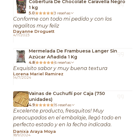
Cobertura De Chocolate Caravella Negro
1 kg
5.0
3 reseñas
Conforme con todo mi pedido y con los
regalitos muy feliz
Dayanne Droguett
4/7/2023
Mermelada De Frambuesa Langer Sin
Azúcar Añadida 1 Kg
4.8
6 reseñas
Exquisito sabor y muy buena textura
Lorena Mariel Ramirez
14/7/2024
Vainas de Cuchuflí por Caja (750
unidades)
4.9
15 reseñas
Excelente producto, fresquitos! Muy
preocupados en el embalaje, llegó todo en
perfecto estado y en la fecha indicada.
Gracias!
Danixa Araya Moya
18/9/2024