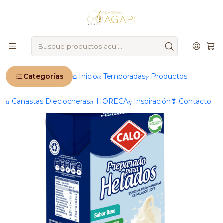
🚨
IMPORTANTE
: Ahora operamos 100 % online 🚨
Inicio
Productos
🧂 Abarrotes
Leche
Preparados de helado
Preparado Para Helados Soft Calo Sabor Base (Tipo
Cremino) 1L
Categorías
⌂ Inicio
𝛼 Temporadas
𝛾 Productos
𝛼 Canastas Dieciocheras
𝜋 HORECA
𝜂 Inspiración
❣ Contacto