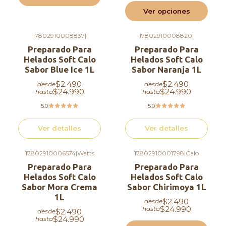
Formas de preparación
Ver opciones
Con máquina soft:
agita bien, llena el
17802910008837
|
17802910008820
|
Agotado
Agotado
depósito y tendrás helado cremoso en
Preparado Para
Preparado Para
Helados Soft Calo
Helados Soft Calo
minutos.
Sabor Blue Ice 1L
Sabor Naranja 1L
Sin máquina (fácil):
mezcla con crema
$2.490
$2.490
desde
desde
vegetal, bate tipo mousse y congela al menos
$24.990
$24.990
hasta
hasta
2 horas.
5.0
5.0
Método artesanal:
bate sobre un bol
metálico frío hasta que tome cuerpo, congela
Ver detalles
Ver detalles
por 1 hora antes de servir.
17802910006574
|
Watts
17802910001798
|
Calo
Agotado
Beneficios para tu
Preparado Para
Preparado Para
emprendimiento
Helados Soft Calo
Helados Soft Calo
Sabor Mora Crema
Sabor Chirimoya 1L
1L
Esta base es perfecta si buscas una opción
$2.490
desde
$24.990
hasta
adaptable: puedes usarla sola o como punto de
$2.490
desde
$24.990
hasta
partida para crear sabores únicos. Ideal para