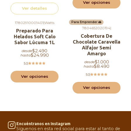
Ver opciones
heladerías, cafeterías o emprendimientos que
Ver detalles
innovan constantemente. ¡Tu imaginación es el
límite!
Para Emprender 🍰
17802910001401
|
Watts
7804652020194
|
Preparado Para
Comercial Agapi, insumos con amor <3
Cobertura De
Helados Soft Calo
Chocolate Caravella
Sabor Lúcuma 1L
Alfajor Semi
$2.490
desde
Amargo
$24.990
hasta
$1.000
desde
5.0
$8.490
hasta
5.0
Ver opciones
Ver opciones
Encuéntranos en Instagram
Síguenos en esta red social para estar al tanto de