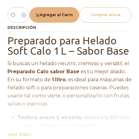
Agregar al Carro
Comprar ahora
Cantidad
DESCRIPCIÓN
Preparado para Helado
Soft Calo 1 L – Sabor Base
Si buscas un helado neutro, cremoso y versátil, el
Preparado Calo sabor Base
es tu mejor aliado.
En su formato de
1 litro
, es ideal para máquinas de
helado soft o para preparaciones caseras. Puedes
usarlo tal como viene, o personalizarlo con frutas,
salsas o esencias.
Textura suave y aireada:
ideal para disfrutar
o para combinar con otros sabores.
Alto rendimiento:
prepara entre
10 y 14
Leer más