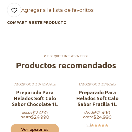
conos estándar
por litro.
Agregar a la lista de favoritos
Flexible:
úsalo como está o mezcla con otros
ingredientes para crear nuevos sabores.
COMPARTIR ESTE PRODUCTO
Sin refrigeración:
práctico para
almacenamiento y uso diario.
Duración extendida:
hasta
245 días
desde
su fecha de fabricación.
PUEDE QUE TE INTERESEN ESTOS
Ingredientes destacados
Productos recomendados
Contiene: sólidos lácteos, leche descremada,
azúcares (azúcar, glucosa), grasas (aceite de
780291000136712
|
Watts
17802910001357
|
Calo
palma, mezcla animal y vegetal hidrogenada),
Preparado Para
Preparado Para
estabilizantes (gomas celulosa y guar,
Helados Soft Calo
Helados Soft Calo
Sabor Chocolate 1L
Sabor Frutilla 1L
carragenina), emulsionantes (mono y diglicéridos),
saborizantes neutros, polifosfato de sodio,
$2.490
$2.490
desde
desde
$24.990
$24.990
hasta
hasta
antioxidantes (tocoferol, palmitato de ascorbato,
5.0
BHT).
Ver opciones