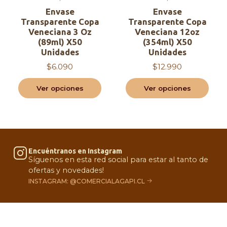
Envase
Envase
Transparente Copa
Transparente Copa
Veneciana 3 Oz
Veneciana 12oz
(89ml) X50
(354ml) X50
Unidades
Unidades
$6.090
$12.990
Ver opciones
Ver opciones
Encuéntranos en Instagram
Síguenos en esta red social para estar al tanto de
ofertas y novedades!
INSTAGRAM: @COMERCIALAGAPI.CL