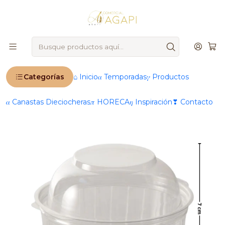
🚨
IMPORTANTE
: Ahora operamos 100 % online 🚨
Inicio
Productos
🛍️ Envases & Utensilios
Envases
Pote Plástico con Tapa tipo Domo 8 oz
Categorías
⌂ Inicio
𝛼 Temporadas
𝛾 Productos
𝛼 Canastas Dieciocheras
𝜋 HORECA
𝜂 Inspiración
❣ Contacto