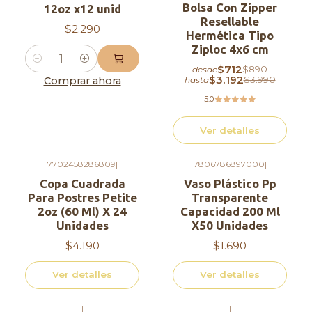
Bolsa Con Zipper
12oz x12 unid
Resellable
$2.290
Hermética Tipo
Ziploc 4x6 cm
Cantidad
$712
$890
desde
$3.192
$3.990
hasta
Comprar ahora
5.0
Ver detalles
7702458286809
|
7806786897000
|
Agotado
Agotado
Copa Cuadrada
Vaso Plástico Pp
Para Postres Petite
Transparente
2oz (60 Ml) X 24
Capacidad 200 Ml
Unidades
X50 Unidades
$4.190
$1.690
Ver detalles
Ver detalles
|
|