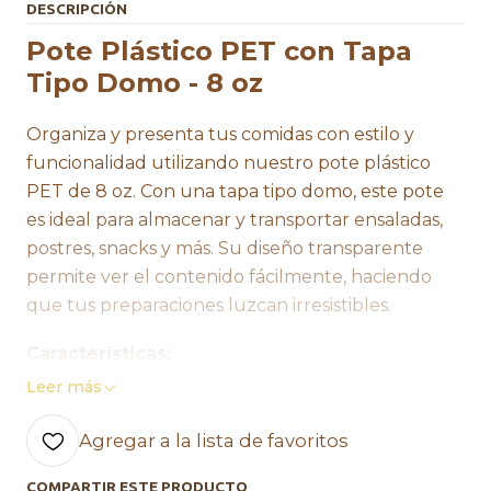
DESCRIPCIÓN
Pote Plástico PET con Tapa
Tipo Domo - 8 oz
Organiza y presenta tus comidas con estilo y
funcionalidad utilizando nuestro pote plástico
PET de 8 oz. Con una tapa tipo domo, este pote
es ideal para almacenar y transportar ensaladas,
postres, snacks y más. Su diseño transparente
permite ver el contenido fácilmente, haciendo
que tus preparaciones luzcan irresistibles.
Características:
Leer más
Capacidad de 8 oz:
Perfecto para porciones
individuales o para llevar.
Agregar a la lista de favoritos
Material duradero:
Hecho de plástico PET,
resistente y ligero.
COMPARTIR ESTE PRODUCTO