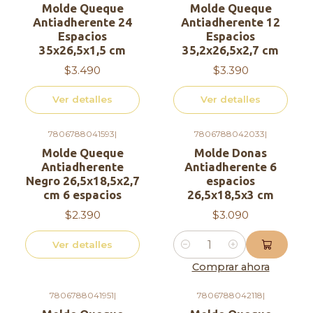
Molde Queque
Molde Queque
Antiadherente 24
Antiadherente 12
Espacios
Espacios
35x26,5x1,5 cm
35,2x26,5x2,7 cm
$3.490
$3.390
Ver detalles
Ver detalles
7806788041593
|
7806788042033
|
Agotado
Molde Queque
Molde Donas
Antiadherente
Antiadherente 6
Negro 26,5x18,5x2,7
espacios
cm 6 espacios
26,5x18,5x3 cm
$2.390
$3.090
Ver detalles
Cantidad
Comprar ahora
7806788041951
|
7806788042118
|
Agotado
Agotado