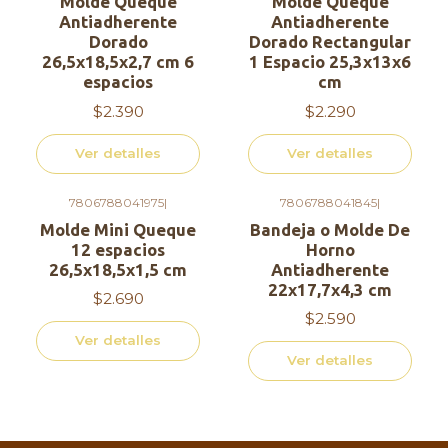
Molde Queque
Molde Queque
Antiadherente
Antiadherente
Dorado
Dorado Rectangular
26,5x18,5x2,7 cm 6
1 Espacio 25,3x13x6
espacios
cm
$2.390
$2.290
Ver detalles
Ver detalles
7806788041975
|
7806788041845
|
Agotado
Agotado
Molde Mini Queque
Bandeja o Molde De
12 espacios
Horno
26,5x18,5x1,5 cm
Antiadherente
22x17,7x4,3 cm
$2.690
$2.590
Ver detalles
Ver detalles