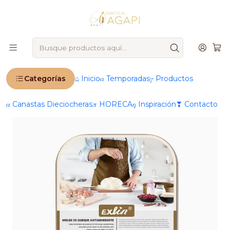
🚨
IMPORTANTE
: Ahora operamos 100 % online 🚨
Inicio
Molde Queque Antiadherente Cuadrado 6 Espacios
26,5x18,5x2,7 cm
Categorías
⌂ Inicio
𝛼 Temporadas
𝛾 Productos
𝛼 Canastas Dieciocheras
𝜋 HORECA
𝜂 Inspiración
❣ Contacto