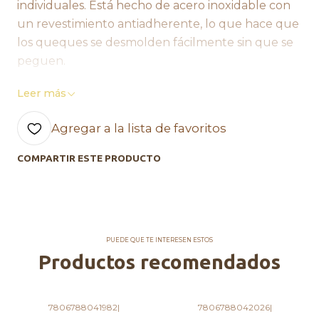
individuales. Está hecho de acero inoxidable con
un revestimiento antiadherente, lo que hace que
los queques se desmolden fácilmente sin que se
peguen.
Comercial Agapi, Hecho con amor <3
Leer más
Agregar a la lista de favoritos
COMPARTIR ESTE PRODUCTO
PUEDE QUE TE INTERESEN ESTOS
Productos recomendados
7806788041982
|
7806788042026
|
Agotado
Agotado