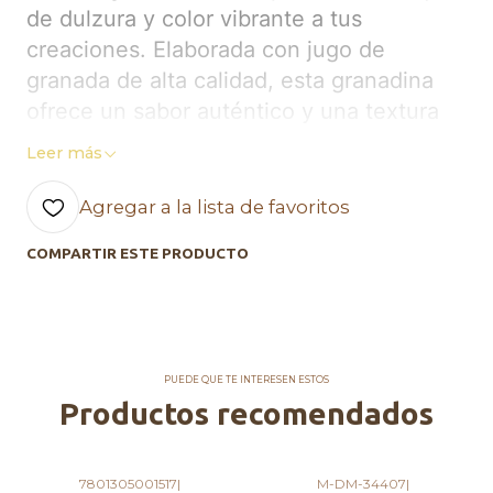
de dulzura y color vibrante a tus
creaciones. Elaborada con jugo de
granada de alta calidad, esta granadina
ofrece un sabor auténtico y una textura
sedosa que realza cualquier bebida. Ideal
Leer más
para Terremotos!!!
Agregar a la lista de favoritos
Características destacadas:
COMPARTIR ESTE PRODUCTO
Sabor Auténtico: Hecha a base de
granada, proporciona un equilibrio
perfecto entre dulzura y acidez.
Versatilidad: Ideal para cócteles,
PUEDE QUE TE INTERESEN ESTOS
Productos recomendados
refrescos, mocktails y hasta postres.
Añade un toque de sofisticación a
cualquier receta.
7801305001517
|
M-DM-34407
|