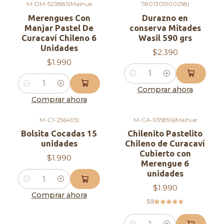
tu pedido hoy y disfruta de un producto
M-DM-523883
|
Maihue
7801305100258
|
Merengues Con
Durazno en
premium en cada gota.
Manjar Pastel De
conserva Mitades
Curacaví Chileno 6
Wasil 590 grs
Unidades
$2.390
$1.990
Cantidad
Cantidad
Comprar ahora
Comprar ahora
M-C1-256493
|
M-CA-935896
|
Maihue
Bolsita Cocadas 15
Chilenito Pastelito
unidades
Chileno de Curacaví
Cubierto con
$1.990
Merengue 6
unidades
Cantidad
$1.990
Comprar ahora
5.0