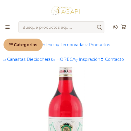
🚨
IMPORTANTE
: Ahora operamos 100 % online 🚨
Inicio
Productos
📆 Temporadas
Fiestas Patrias 🇨🇱
Granadina Mitjans Jarabe 900cc Terremoto Pipeño
Categorías
⌂ Inicio
𝛼 Temporadas
𝛾 Productos
𝛼 Canastas Dieciocheras
𝜋 HORECA
𝜂 Inspiración
❣ Contacto