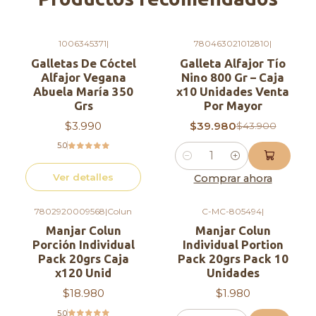
1006345371
|
780463021012810
|
-9%
OFF
Agotado
Galletas De Cóctel
Galleta Alfajor Tío
Alfajor Vegana
Nino 800 Gr – Caja
Abuela María 350
x10 Unidades Venta
Grs
Por Mayor
$3.990
$39.980
$43.900
5.0
Cantidad
Ver detalles
Comprar ahora
7802920009568
|
Colun
C-MC-805494
|
Manjar Colun
Manjar Colun
Porción Individual
Individual Portion
Pack 20grs Caja
Pack 20grs Pack 10
x120 Unid
Unidades
$18.980
$1.980
5.0