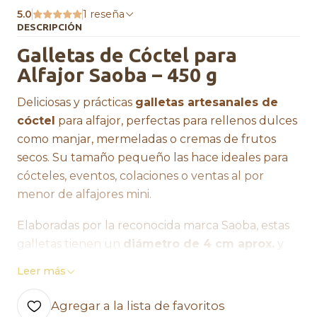
5.0
1 reseña
DESCRIPCIÓN
Galletas de Cóctel para
Alfajor Saoba – 450 g
Deliciosas y prácticas
galletas artesanales de
cóctel
para alfajor, perfectas para rellenos dulces
como manjar, mermeladas o cremas de frutos
secos. Su tamaño pequeño las hace ideales para
cócteles, eventos, colaciones o ventas al por
menor de alfajores mini.
Elaboradas por la reconocida marca
Saoba
, estas
galletas tienen un
diámetro de 4 cm aprox.
y
vienen en un envase de
450 gramos
, que rinde
Leer más
para preparar alrededor de
100 tapitas
(50
alfajores aprox.).
Agregar a la lista de favoritos