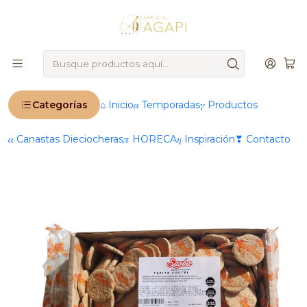
🚨
IMPORTANTE
: Ahora operamos 100 % online 🚨
Inicio
Productos
🍰 Repostería & Panadería
Masas & Premezclas
Galletas
Galletas De Cóctel Para Alfajor Saoba 450 Gr +100
Unidades
Categorías
⌂ Inicio
𝛼 Temporadas
𝛾 Productos
𝛼 Canastas Dieciocheras
𝜋 HORECA
𝜂 Inspiración
❣ Contacto