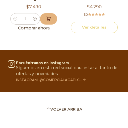
$7.490
$4.290
5.0
Cantidad
Ver detalles
Comprar ahora
Encuéntranos en Instagram
Síguenos en esta red social para estar al tanto de
ofertas y novedades!
INSTAGRAM: @COMERCIALAGAPI.CL
VOLVER ARRIBA