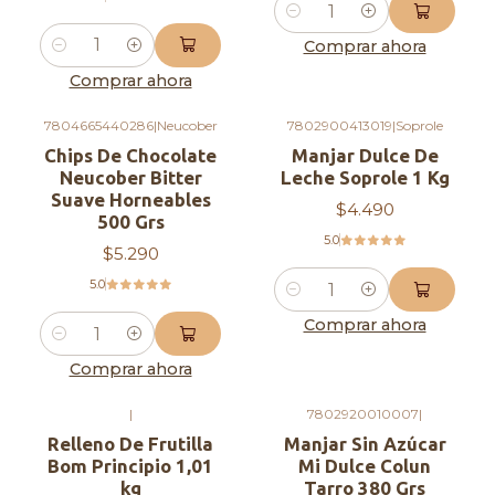
Cantidad
Comprar ahora
Cantidad
Comprar ahora
7804665440286
|
Neucober
7802900413019
|
Soprole
Chips De Chocolate
Manjar Dulce De
Neucober Bitter
Leche Soprole 1 Kg
Suave Horneables
$4.490
500 Grs
5.0
$5.290
5.0
Cantidad
Comprar ahora
Cantidad
Comprar ahora
|
7802920010007
|
Agotado
Relleno De Frutilla
Manjar Sin Azúcar
Bom Principio 1,01
Mi Dulce Colun
kg
Tarro 380 Grs