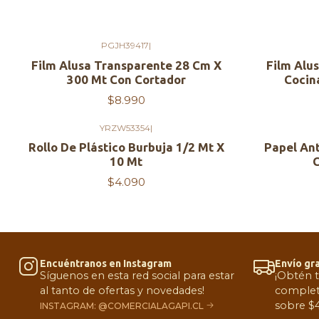
PGJH39417
|
Agotado
Film Alusa Transparente 28 Cm X
Film Alu
300 Mt Con Cortador
Cocin
$8.990
YRZW53354
|
Rollo De Plástico Burbuja 1/2 Mt X
Papel Ant
10 Mt
C
$4.090
Encuéntranos en Instagram
Envío gra
Síguenos en esta red social para estar
¡Obtén 
al tanto de ofertas y novedades!
complet
sobre $4
INSTAGRAM: @COMERCIALAGAPI.CL