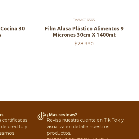
FWMG16565
|
 Cocina 30
Film Alusa Plástico Alimentos 9
s
Micrones 30cm X 1400mt
$28.990
os
¿Más reviews?
certificadas
Revisa nuestra cuenta en Tik Tok y
 de crédito y
visualiza en detalle nuestros
 Usamos
productos.