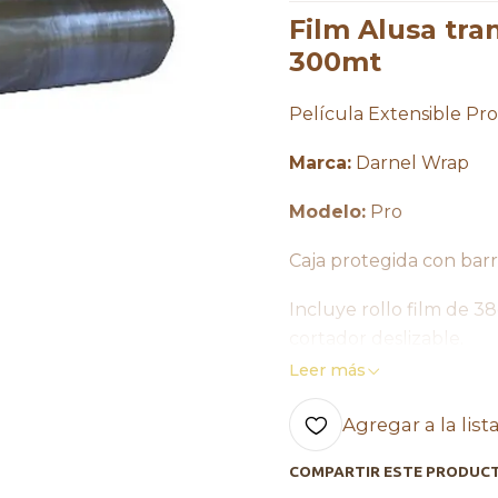
Film Alusa tr
300mt
Película Extensible Pro
Marca:
Darnel Wrap
Modelo:
Pro
Caja protegida con bar
Incluye rollo film de 3
cortador deslizable.
Leer más
Agregar a la list
Comercial Agapi, Hec
COMPARTIR ESTE PRODUC