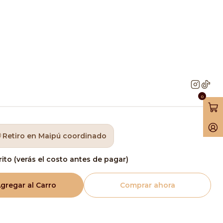
ador
a Transparente Cocina
300 Mt Con Cortador
0
Retiro en Maipú coordinado
rito (verás el costo antes de pagar)
gregar al Carro
Comprar ahora