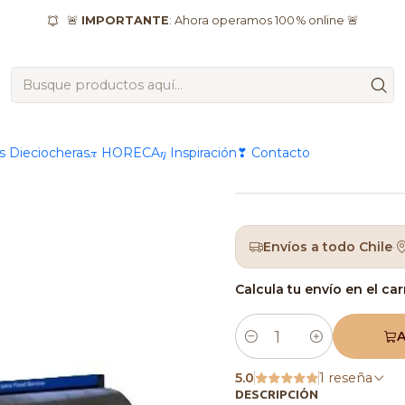
io
Film Alusa Transparente Cocina 38 Cm X 300 Mt Con Cort
🚨
IMPORTANTE
: Ahora operamos 100 % online 🚨
|
Film Alus
38 Cm X 
as Dieciocheras
𝜋 HORECA
𝜂 Inspiración
❣ Contacto
Envíos a todo Chile
·
Calcula tu envío en el car
A
Cantidad
5.0
1 reseña
DESCRIPCIÓN