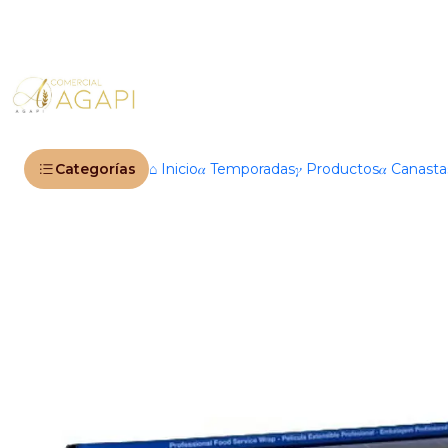
Inic
Categorías
⌂ Inicio
𝛼 Temporadas
𝛾 Productos
𝛼 Canast