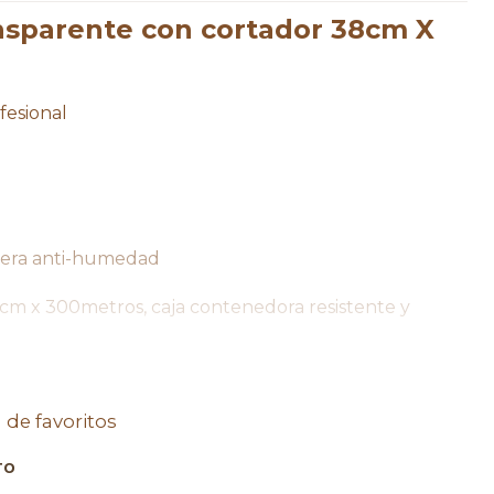
ansparente con cortador 38cm X
fesional
rera anti-humedad
8cm x 300metros, caja contenedora resistente y
a de favoritos
ho con amor <3
TO