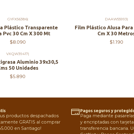
GYFX56386
|
DAAW55993
|
Agotado
sa Plástico Transparente
Film Plástico Alusa Para
a Pvc 30 Cm X 300 Mt
Cm X 30 Metro
$8.090
$1.190
VXQW39417
|
igrasa Aluminio 39x30,5
ms 50 Unidades
$5.890
tis
Pagos seguros y protegid
tus productos despachados
Paga mediante pasarelas 
amente GRATIS al comprar
y encriptadas con tarjeta
5.000 en Santiago!
transferencia bancaria.