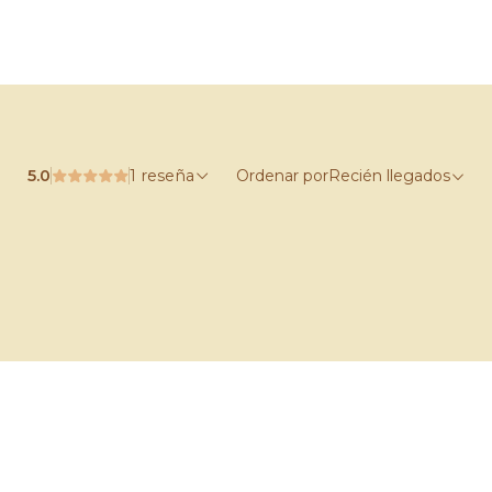
5.0
1 reseña
Ordenar por
Recién llegados