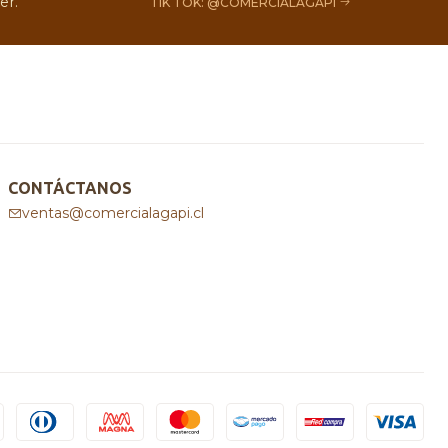
er.
TIK TOK: @COMERCIALAGAPI
CONTÁCTANOS
ventas@comercialagapi.cl