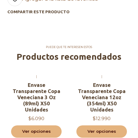
MATERIAL:
COMPARTIR ESTE PRODUCTO
Polietileno Tereftalato (PET). Productos 100%
higiénicos y resistentes. Su textura compacta evita
filtraciones y acumulación de bacterias.
Comercial Agapi, Hecho con amor <3
PUEDE QUE TE INTERESEN ESTOS
Productos recomendados
|
|
Envase
Envase
Transparente Copa
Transparente Copa
Veneciana 3 Oz
Veneciana 12oz
(89ml) X50
(354ml) X50
Unidades
Unidades
$6.090
$12.990
Ver opciones
Ver opciones