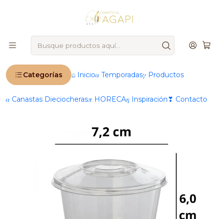
🚨
IMPORTANTE
: Ahora operamos 100 % online 🚨
Inicio
Productos
®️ Marcas
Darnel
Envase Transparente Copa Veneciana 5 Oz (148ml) X50
Unidades
Categorías
⌂ Inicio
𝛼 Temporadas
𝛾 Productos
𝛼 Canastas Dieciocheras
𝜋 HORECA
𝜂 Inspiración
❣ Contacto