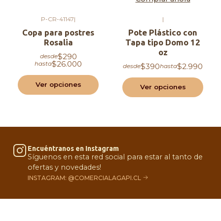
P-CR-41147
|
|
Copa para postres
Pote Plástico con
Rosalia
Tapa tipo Domo 12
oz
$290
desde
$26.000
hasta
$390
$2.990
desde
hasta
Ver opciones
Ver opciones
Encuéntranos en Instagram
Síguenos en esta red social para estar al tanto de
ofertas y novedades!
INSTAGRAM: @COMERCIALAGAPI.CL