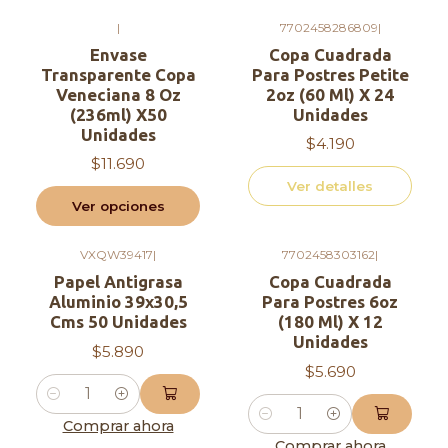
|
7702458286809
|
Agotado
Envase
Copa Cuadrada
Transparente Copa
Para Postres Petite
Veneciana 8 Oz
2oz (60 Ml) X 24
(236ml) X50
Unidades
Unidades
$4.190
$11.690
Ver detalles
Ver opciones
VXQW39417
|
7702458303162
|
Papel Antigrasa
Copa Cuadrada
Aluminio 39x30,5
Para Postres 6oz
Cms 50 Unidades
(180 Ml) X 12
Unidades
$5.890
$5.690
Cantidad
Cantidad
Comprar ahora
Comprar ahora