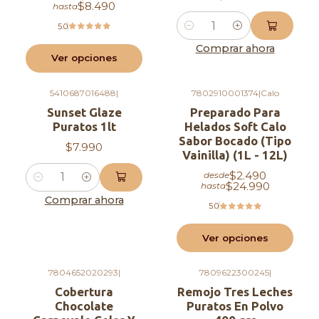
$8.490
hasta
5.0
Comercial Agapi, Hecho con amor <3
Cantidad
Comprar ahora
Ver opciones
5410687016488
|
7802910001374
|
Calo
Sunset Glaze
Preparado Para
Puratos 1lt
Helados Soft Calo
Sabor Bocado (Tipo
$7.990
Vainilla) (1L - 12L)
$2.490
desde
Cantidad
$24.990
hasta
Comprar ahora
5.0
Ver opciones
7804652020293
|
7809622300245
|
Agotado
Agotado
Cobertura
Remojo Tres Leches
Chocolate
Puratos En Polvo