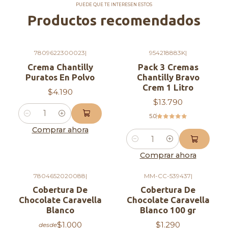
Sabor lácteo
PUEDE QUE TE INTERESEN ESTOS
Textura cremosa
Productos recomendados
Ingredientes
7809622300023
|
954218883K
|
Jarabe de glucosa, aceite vegetal de palma y
Crema Chantilly
Pack 3 Cremas
palmiste full hidrogenada, mono y diglicéridos de
Puratos En Polvo
Chantilly Bravo
ácidos grasos, ésteres acéticos y de ácidos grasos
Crem 1 Litro
$4.190
del glicerol, ésteres diacetiltartáricos y de los
$13.790
ácidos grasos del glicerol, proteína de leche,
5.0
Cantidad
azúcar, almidón modificado, alginato de sodio,
Comprar ahora
goma xantán, sal, saborizante artificial,
Cantidad
hidroxipropilmetilcelulosa y betacaroteno
Comprar ahora
sintético.
Contiene leche. Elaborado en líneas
7804652020088
|
MM-CC-539437
|
que también procesan productos que
Cobertura De
Cobertura De
contienen gluten, huevo, soya y avellana.
Chocolate Caravella
Chocolate Caravella
Blanco
Blanco 100 gr
Vida útil:
273 días.
$1.000
$1.290
desde