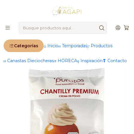
🚨
IMPORTANTE
: Ahora operamos 100 % online 🚨
Inicio
Productos
®️ Marcas
Puratos
Crema Chantilly Premium Puratos En Polvo
Categorías
⌂ Inicio
𝛼 Temporadas
𝛾 Productos
𝛼 Canastas Dieciocheras
𝜋 HORECA
𝜂 Inspiración
❣ Contacto