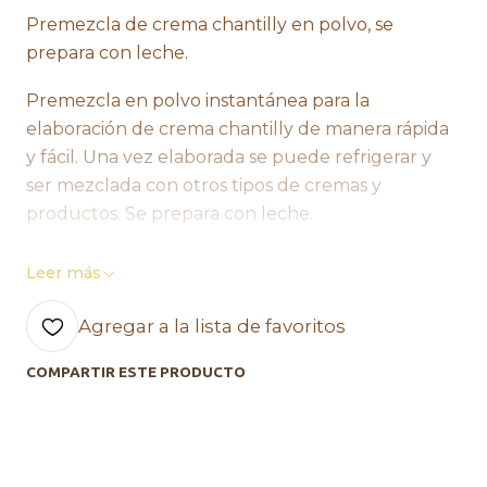
Premezcla de crema chantilly en polvo, se
prepara con leche.
Premezcla en polvo instantánea para la
elaboración de crema chantilly de manera rápida
y fácil. Una vez elaborada se puede refrigerar y
ser mezclada con otros tipos de cremas y
productos. Se prepara con leche.
Ventajas para el cliente
Leer más
Conveniencia
Agregar a la lista de favoritos
Eficiencia
Rendimiento
COMPARTIR ESTE PRODUCTO
Mayor vida útil
Ventajas para el consumidor