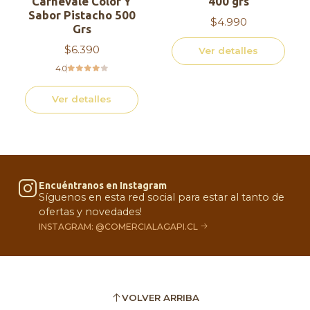
Carnevale Color Y
400 grs
Sabor Pistacho 500
$4.990
Grs
$6.390
Ver detalles
4.0
Ver detalles
Encuéntranos en Instagram
Síguenos en esta red social para estar al tanto de
ofertas y novedades!
INSTAGRAM: @COMERCIALAGAPI.CL
VOLVER ARRIBA