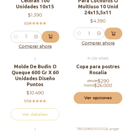
Celofán 100
Para Cuchuflis O
Unidades 10x15
Multiuso 10 Unid
24x15,5x11
$1.390
$4.390
5.0
Cantidad
Cantidad
Comprar ahora
Comprar ahora
|
P-CR-41147
|
Agotado
Molde De Budín O
Copa para postres
Queque 600 Gr X 60
Rosalia
Unidades Diseño
$290
desde
Puntos
$26.000
hasta
$10.490
Ver opciones
5.0
Ver detalles
|
7802985000012
|
Langer
Agotado
Agotado