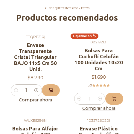
PUEDE QUE TE INTERESEN ESTOS
Productos recomendados
Liquidación 🏷️
FTQR11210
|
1082192131
|
Envase
Bolsas Para
Transparente
Cuchuflí Celofán
Cristal Triangular
100 Unidades 10x20
BAJO 11x5 Cm 50
Cm
Unid.
$1.690
$8.790
5.0
Cantidad
Comprar ahora
Cantidad
Comprar ahora
WUXE52548
|
1032726020
|
Bolsas Para Alfajor
Envase Plástico