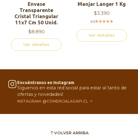
Envase
Manjar Langer 1 Kg
Transparente
$3.390
Cristal Triangular
11x7 Cm 50 Unid.
5.0
$8.890
Ver detalles
Ver detalles
Encuéntranos en Instagram
Síguenos en esta red social para estar al tanto de
ofertas y novedades!
INSTAGRAM: @COMERCIALAGAPI.CL
VOLVER ARRIBA