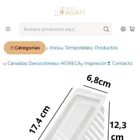
🚨
IMPORTANTE
: Ahora operamos 100 % online 🚨
Inicio
Productos
®️ Marcas
Darnel
Contenedor Portasándwich Triangular Sencillo 50
Unidades
Categorías
⌂ Inicio
𝛼 Temporadas
𝛾 Productos
𝛼 Canastas Dieciocheras
𝜋 HORECA
𝜂 Inspiración
❣ Contacto