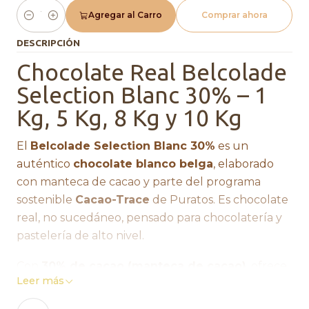
Agregar al Carro
Comprar ahora
Cantidad
DESCRIPCIÓN
Chocolate Real Belcolade
Selection Blanc 30% – 1
Kg, 5 Kg, 8 Kg y 10 Kg
El
Belcolade Selection Blanc 30%
es un
auténtico
chocolate blanco belga
, elaborado
con manteca de cacao y parte del programa
sostenible
Cacao-Trace
de Puratos. Es chocolate
real, no sucedáneo, pensado para chocolatería y
pastelería de alto nivel.
Con
30% de cacao (manteca de cacao)
, ofrece
Leer más
textura cremosa, excelente fluidez y un brillo
elegante tras el templado. Su sabor equilibrado