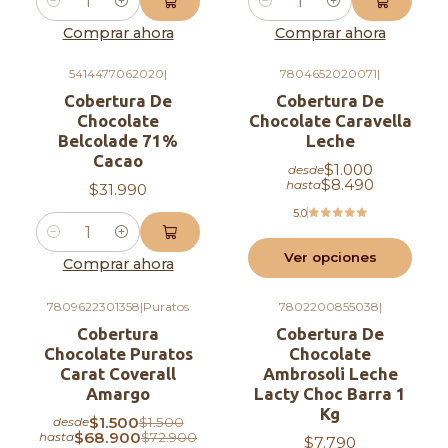
Caja 8 Kg (1x8 Kg):
formato industrial en
Cantidad
Cantidad
bolsa de 8 kg.
Comprar ahora
Comprar ahora
Caja 10 Kg (5x2 Kg):
práctico formato
5414477062020
|
7804652020071
|
fraccionado para producción continua.
Cobertura De
Cobertura De
🎯 Aplicaciones
Chocolate
Chocolate Caravella
Belcolade 71%
Leche
recomendadas
Cacao
$1.000
desde
$8.490
hasta
$31.990
Moldeo de figuras y tabletas.
5.0
Trufas y bombonería fina.
Cantidad
Ganache y rellenos premium.
Ver opciones
Comprar ahora
Bañados y decoraciones.
Virutas y placas decorativas.
7809622301358
|
Puratos
7802200855038
|
-5%
OFF
Cobertura
Cobertura De
🧁 Ingredientes
Chocolate Puratos
Chocolate
Carat Coverall
Ambrosoli Leche
Azúcar, manteca de cacao, leche entera en polvo,
Amargo
Lacty Choc Barra 1
emulsionante (lecitina de soya) y aromatizante
Kg
$1.500
$1.500
desde
natural a vainilla.
$68.900
$72.900
hasta
$7.790