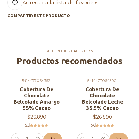
Agregar a la lista de favoritos
con notas lácteas y vainilla natural lo convierte en
una opción ideal para preparaciones premium.
COMPARTIR ESTE PRODUCTO
✨ Beneficios del Belcolade
Blanc
Chocolate real belga con manteca de cacao.
PUEDE QUE TE INTERESEN ESTOS
30% cacao para sabor auténtico y equilibrado.
Productos recomendados
Excelente fluidez para moldeo y baños.
Brillo superior y textura suave.
Programa sostenible Cacao-Trace.
5414477064352
|
5414477064390
|
Cobertura De
Cobertura De
📦 Formatos disponibles
Chocolate
Chocolate
Belcolade Amargo
Belcolade Leche
Bolsa 1 Kg:
ideal para producción pequeña y
55% Cacao
35,5% Cacao
mediana.
$26.890
$26.890
Bolsa 5 Kg:
perfecta para chocolatería
5.0
5.0
profesional.