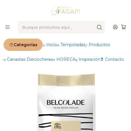
🚨
IMPORTANTE
: Ahora operamos 100 % online 🚨
Inicio
Productos
🍫 Chocolatería & Dulces finos
Coberturas de chocolate
Blanco
Chocolate Real Belcolade Selection 30% Cacao Blanco
Categorías
⌂ Inicio
𝛼 Temporadas
𝛾 Productos
𝛼 Canastas Dieciocheras
𝜋 HORECA
𝜂 Inspiración
❣ Contacto