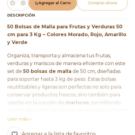
Agregar al Carro
Comprar ahora
Cantidad
DESCRIPCIÓN
50 Bolsas de Malla para Frutas y Verduras 50
cm para 3 Kg – Colores Morado, Rojo, Amarillo
y Verde
Organiza, transporta y almacena tus frutas,
verduras y mariscos de manera eficiente con este
set de
50 bolsas de malla
de 50 cm, diseñadas
para soportar hasta 3 kg de peso. Estas bolsas
reutilizables y ligeras son perfectas no solo para
conservar productos frescos, sino también para
usarlas en la cocción de
mariscos
, permitiendo
que los alimentos se cocinen de manera uniforme
sin que se dispersen en el agua. Disponibles en
Leer más
cuatro colores vibrantes
: rojo, amarillo y verde,
Agregar a la lista de favoritos
para facilitar la clasificación y darle un toque de