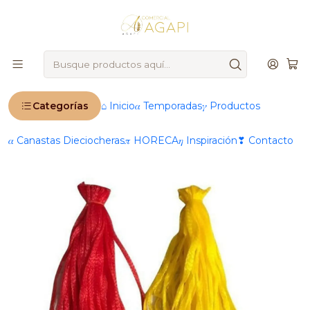
🚨
IMPORTANTE
: Ahora operamos 100 % online 🚨
Inicio
50 Bolsas De Malla Para Frutas/verduras 50 Cm Para 3
Kg
Categorías
⌂ Inicio
𝛼 Temporadas
𝛾 Productos
𝛼 Canastas Dieciocheras
𝜋 HORECA
𝜂 Inspiración
❣ Contacto