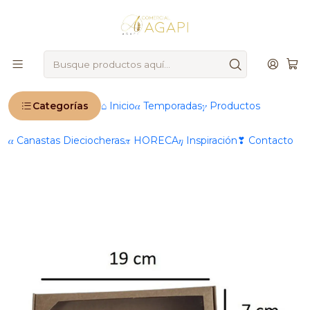
🚨
IMPORTANTE
: Ahora operamos 100 % online 🚨
Inicio
Productos
🛍️ Envases & Utensilios
Envases
Cajas
5 Cajas De Cartón Kraft Multiuso Autoarmable
19x7x3cm N°3
Categorías
⌂ Inicio
𝛼 Temporadas
𝛾 Productos
𝛼 Canastas Dieciocheras
𝜋 HORECA
𝜂 Inspiración
❣ Contacto