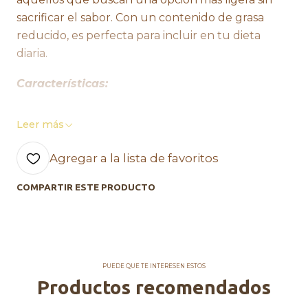
sacrificar el sabor. Con un contenido de grasa
reducido, es perfecta para incluir en tu dieta
diaria.
Características:
- Tipo: Leche Semi Descremada
Leer más
- Sabor: Frutilla
- Marca: Soprole
Agregar a la lista de favoritos
- Presentación: Sixpack de 200 ml
COMPARTIR ESTE PRODUCTO
- Ingredientes: Leche semi descremada, azúcar,
aroma natural de frutilla y vitaminas A y D.
- Valor nutricional por porción (200 ml):
- Energía: 120 kcal
- Grasa total: 4,5 g
PUEDE QUE TE INTERESEN ESTOS
- Grasa saturada: 2,5 g
Productos recomendados
- Carbohidratos: 20 g