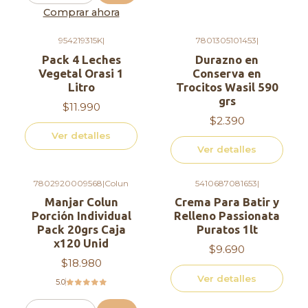
- Almacenar en refrigeración a una temperatura
Comprar ahora
de 4°C
954219315K
|
7801305101453
|
Agotado
Agotado
Pack 4 Leches
Durazno en
Vegetal Orasi 1
Conserva en
Litro
Trocitos Wasil 590
grs
$11.990
$2.390
Ver detalles
Ver detalles
7802920009568
|
Colun
5410687081653
|
Agotado
Manjar Colun
Crema Para Batir y
Porción Individual
Relleno Passionata
Pack 20grs Caja
Puratos 1lt
x120 Unid
$9.690
$18.980
Ver detalles
5.0