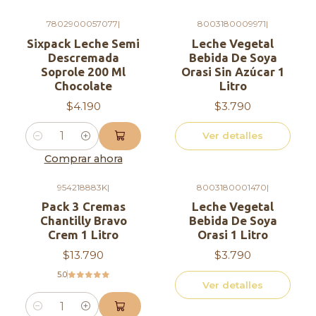
- Azúcares: 20 g
7802900057077
|
8003180009971
|
- Proteínas: 6 g
Agotado
Sixpack Leche Semi
Leche Vegetal
- Sodio: 50 mg
Descremada
Bebida De Soya
Soprole 200 Ml
Orasi Sin Azúcar 1
Beneficios:
Chocolate
Litro
$4.190
$3.790
- Fuente de calcio y proteínas para un desarrollo
Ver detalles
óseo saludable
Cantidad
- Opción más ligera para aquellos que buscan
Comprar ahora
reducir su ingesta de grasa
954218883K
|
8003180001470
|
- Delicioso sabor a frutilla para disfrutar en
Agotado
Pack 3 Cremas
Leche Vegetal
cualquier momento del día
Chantilly Bravo
Bebida De Soya
Crem 1 Litro
Orasi 1 Litro
Recomendaciones
:
$13.790
$3.790
5.0
- Consumir preferentemente en un plazo de 3
Ver detalles
días después de abrir
Cantidad