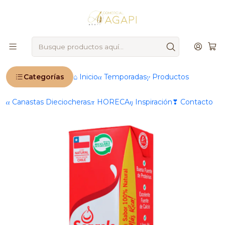
🚨
IMPORTANTE
: Ahora operamos 100 % online 🚨
Inicio
Productos
🧂 Abarrotes
Leche
Sixpack Leche Semi Descremada Soprole 200 Ml
Frutilla
Categorías
⌂ Inicio
𝛼 Temporadas
𝛾 Productos
𝛼 Canastas Dieciocheras
𝜋 HORECA
𝜂 Inspiración
❣ Contacto