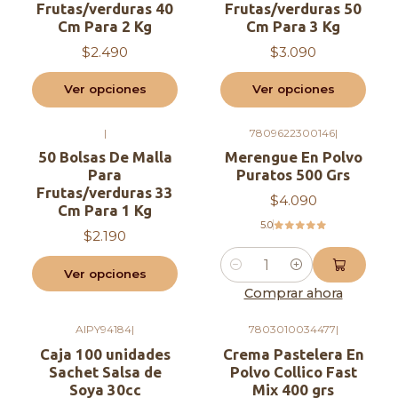
Frutas/verduras 40
Frutas/verduras 50
Cm Para 2 Kg
Cm Para 3 Kg
$2.490
$3.090
Ver opciones
Ver opciones
|
7809622300146
|
50 Bolsas De Malla
Merengue En Polvo
Para
Puratos 500 Grs
Frutas/verduras 33
$4.090
Cm Para 1 Kg
5.0
$2.190
Ver opciones
Cantidad
Comprar ahora
AIPY94184
|
7803010034477
|
Agotado
Agotado
Caja 100 unidades
Crema Pastelera En
Sachet Salsa de
Polvo Collico Fast
Soya 30cc
Mix 400 grs