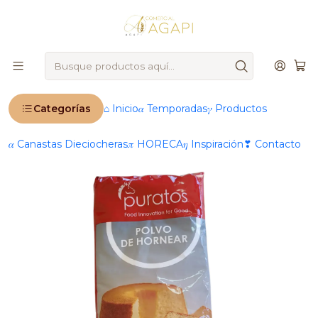
🚨
IMPORTANTE
: Ahora operamos 100 % online 🚨
Inicio
Productos
®️ Marcas
Puratos
Polvos de Hornear Puratos 1 kg
Categorías
⌂ Inicio
𝛼 Temporadas
𝛾 Productos
𝛼 Canastas Dieciocheras
𝜋 HORECA
𝜂 Inspiración
❣ Contacto