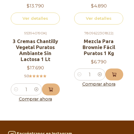
$13.790
$4.890
Ver detalles
Ver detalles
953940190K
|
7809622301822
|
3 Cremas Chantilly
Mezcla Para
Vegetal Puratos
Brownie Fácil
Ambiante Sin
Puratos 1 Kg
Lactosa 1 Lt
$6.790
$17.690
5.0
Cantidad
Comprar ahora
Cantidad
Comprar ahora
Encuéntranos en Instagram