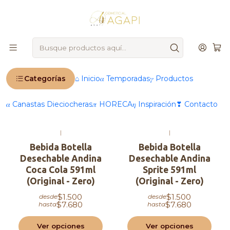
🚨
IMPORTANTE
: Ahora operamos 100 % online 🚨
Inicio
Productos
®️ Marcas
Andina
Andina
Categorías
⌂ Inicio
𝛼 Temporadas
𝛾 Productos
Filtros
𝛼 Canastas Dieciocheras
𝜋 HORECA
𝜂 Inspiración
❣ Contacto
|
|
Bebida Botella
Bebida Botella
Desechable Andina
Desechable Andina
Coca Cola 591ml
Sprite 591ml
(Original - Zero)
(Original - Zero)
$1.500
$1.500
desde
desde
$7.680
$7.680
hasta
hasta
Ver opciones
Ver opciones