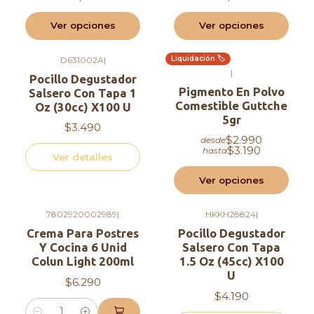
Ver opciones
Ver opciones
Liquidación 🏷️
D631002A
|
Agotado
|
Pocillo Degustador
Pigmento En Polvo
Salsero Con Tapa 1
Comestible Guttche
Oz (30cc) X100 U
5gr
$3.490
$2.990
desde
$3.190
hasta
Ver detalles
Ver opciones
7802920002989
|
HKKH28824
|
Agotado
Crema Para Postres
Pocillo Degustador
Y Cocina 6 Unid
Salsero Con Tapa
Colun Light 200ml
1.5 Oz (45cc) X100
U
$6.290
$4.190