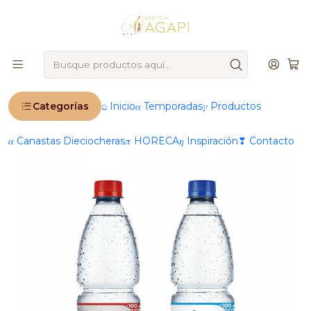
🚨
IMPORTANTE
: Ahora operamos 100 % online 🚨
Inicio
Productos
📆 Temporadas
Verano
Agua Mineral Cachantun 600ml (Con/Sin Gas)
Categorías
⌂ Inicio
𝛼 Temporadas
𝛾 Productos
𝛼 Canastas Dieciocheras
𝜋 HORECA
𝜂 Inspiración
❣ Contacto