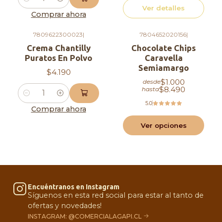
Cantidad
Ver detalles
Comprar ahora
7809622300023
|
7804652020156
|
Crema Chantilly
Chocolate Chips
Puratos En Polvo
Caravella
Semiamargo
$4.190
$1.000
desde
$8.490
hasta
Cantidad
5.0
Comprar ahora
Ver opciones
Encuéntranos en Instagram
Síguenos en esta red social para estar al tanto de
ofertas y novedades!
INSTAGRAM: @COMERCIALAGAPI.CL