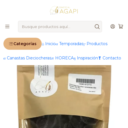
🚨
IMPORTANTE
: Ahora operamos 100 % online 🚨
Inicio
Chocolate Neucober 72% Cacao Amargo 500 Grs
Categorías
⌂ Inicio
𝛼 Temporadas
𝛾 Productos
𝛼 Canastas Dieciocheras
𝜋 HORECA
𝜂 Inspiración
❣ Contacto