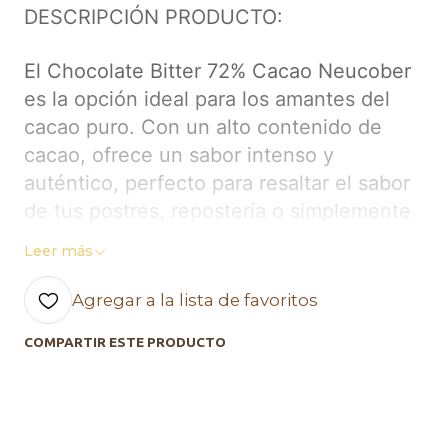
DESCRIPCIÓN PRODUCTO:
El Chocolate Bitter 72% Cacao Neucober
es la opción ideal para los amantes del
cacao puro. Con un alto contenido de
cacao, ofrece un sabor intenso y
auténtico, perfecto para resaltar el sabor
de tus postres, repostería o simplemente
para disfrutarlo solo. Este chocolate, libre
Leer más
de gluten, es adecuado para quienes
siguen dietas sin gluten o buscan
Agregar a la lista de favoritos
productos de alta calidad para sus
COMPARTIR ESTE PRODUCTO
preparaciones.
- Peso: 1 Kg
- Porcentaje de cacao: 72%