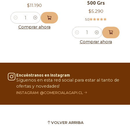
500 Grs
$11.190
$5.290
5.0
Cantidad
Comprar ahora
Cantidad
Comprar ahora
Encuéntranos en Instagram
Síguenos en esta red social para estar al tanto de
ofertas y novedades!
INSTAGRAM: @COMERCIALAGAPI.CL
VOLVER ARRIBA