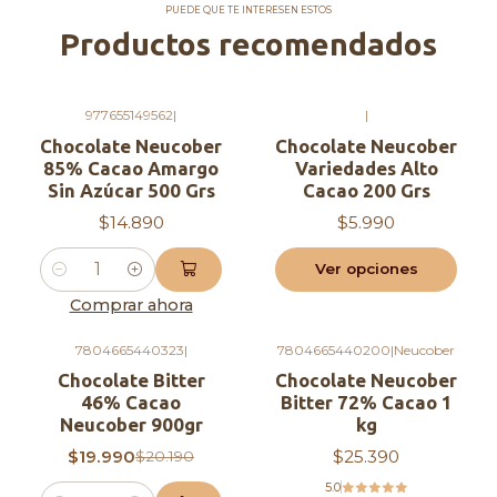
- Sin gluten: Apto para dietas celiácas
PUEDE QUE TE INTERESEN ESTOS
Productos recomendados
- Sabor: Intenso y amargo, ideal para
repostería fina
- Uso: Perfecto para repostería,
977655149562
|
|
bombonería, ganaches y más
Chocolate Neucober
Chocolate Neucober
- Disfruta de la calidad premium y el sabor
85% Cacao Amargo
Variedades Alto
Sin Azúcar 500 Grs
Cacao 200 Grs
puro del cacao con este chocolate bitter,
$14.890
$5.990
diseñado para elevar tus creaciones
culinarias al siguiente nivel.
Ver opciones
Cantidad
Comprar ahora
7804665440323
|
7804665440200
|
Neucober
-1%
OFF
Chocolate Bitter
Chocolate Neucober
46% Cacao
Bitter 72% Cacao 1
Neucober 900gr
kg
$19.990
$25.390
$20.190
5.0