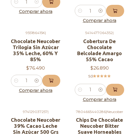
Cantidad
Comprar ahora
Cantidad
Comprar ahora
955186415K
|
5414477064352
|
Chocolate Neucober
Cobertura De
Trilogía Sin Azúcar
Chocolate
35% Leche, 60% Y
Belcolade Amargo
85%
55% Cacao
$76.490
$26.890
5.0
Cantidad
Comprar ahora
Cantidad
Comprar ahora
974129037257
|
7804665440286
|
Neucober
Chocolate Neucober
Chips De Chocolate
39% Cacao Leche
Neucober Bitter
Sin Azúcar 500 Grs
Suave Horneables