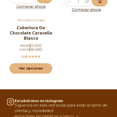
Cantidad
Cantidad
Comprar ahora
Comprar ahora
7804652020088
|
Cobertura De
Chocolate Caravella
Blanco
$1.000
desde
$8.490
hasta
5.0
Ver opciones
Encuéntranos en Instagram
Síguenos en esta red social para estar al tanto de
ofertas y novedades!
INSTAGRAM: @COMERCIALAGAPI.CL