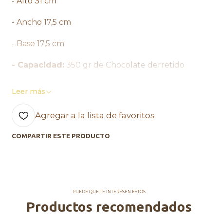
- Alto 31 cm
- Ancho 17,5 cm
- Base 17,5 cm
- Capacidad:
350 gr de Chocolate derretido
Características Destacadas:
Leer más
• 90 Watts de Potencia.
Agregar a la lista de favoritos
• Capacidad 350g Chocolate
COMPARTIR ESTE PRODUCTO
• Diseño Moderno Metalizado.
• Fácil uso.
• 2 Mandos de calor
PUEDE QUE TE INTERESEN ESTOS
Productos recomendados
• Cuerpo de acero inoxidable.