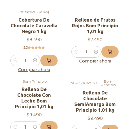
El chocolate utilizado en la cascada debe estar
7804652020064
|
|
previamente derretido, el proveedor señala que
Cobertura De
Relleno de Frutos
Chocolate Caravella
Rojos Bom Principio
se puede agregar aceite vegetal a la mezcla para
Negro 1 kg
1,01 kg
facilitar el flujo en la cascada, además de revisar si
$8.490
$7.490
tiene grumos.
5.0
Se pueden utilizar otros alimentos en la cascada,
Cantidad
como el queso o salsas, los cuales también hay
Comprar ahora
Cantidad
que derretirlos previamente.
Comprar ahora
Comercial Agapi, Hecho con amor <3
|
Bom Principio
Bom
7897500601171
|
Principio
Relleno De
Relleno De
Chocolate Con
Chocolate
Leche Bom
SemiAmargo Bom
Principio 1,01 kg
Principio 1,01 kg
$9.490
$9.490