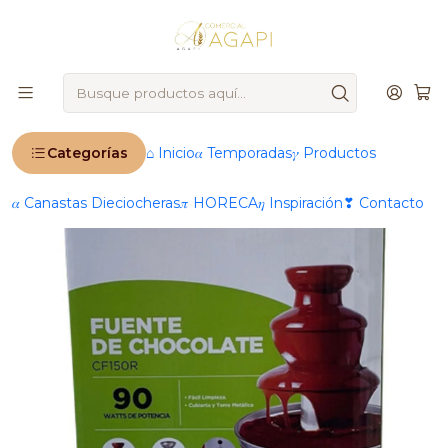
🚨
IMPORTANTE
: Ahora operamos 100 % online 🚨
Inicio
Cascada De Chocolate Nex 350 Grs 90 W
Categorías
⌂ Inicio
𝛼 Temporadas
𝛾 Productos
𝛼 Canastas Dieciocheras
𝜋 HORECA
𝜂 Inspiración
❣ Contacto