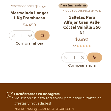
Para Emprender 🍰
7802985000296
|
Langer
7792082001336
|
Gran Valle
Mermelada Langer
Galletas Para
1 Kg Frambuesa
Alfajor Gran Valle
$4.490
Cóctel Vainilla 550
Gr
Cantidad
$3.890
Comprar ahora
5.0
Cantidad
Comprar ahora
Encuéntranos en Instagram
Síguenos en esta red social para estar al tanto de
ofertas y novedades!
INSTAGRAM: @COMERCIALAGAPI.CL