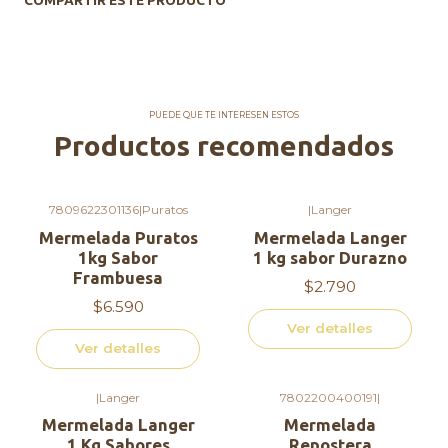
COMPARTIR ESTE PRODUCTO
Comercial Agapi, Hecho con Amor <3
PUEDE QUE TE INTERESEN ESTOS
Productos recomendados
7809622301136
|
Puratos
|
Langer
Agotado
Agotado
Mermelada Puratos
Mermelada Langer
1kg Sabor
1 kg sabor Durazno
Frambuesa
$2.790
$6.590
Ver detalles
Ver detalles
|
Langer
7802200400191
|
Mermelada Langer
Mermelada
1 Kg Sabores
Repostera