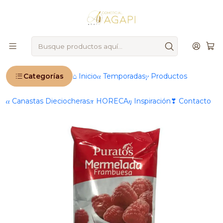
🚨
IMPORTANTE
: Ahora operamos 100 % online 🚨
Inicio
Productos
🍰 Repostería & Panadería
Rellenos & Cremas
Mermeladas
Mermelada Puratos 1kg Sabores Diversos
Categorías
⌂ Inicio
𝛼 Temporadas
𝛾 Productos
𝛼 Canastas Dieciocheras
𝜋 HORECA
𝜂 Inspiración
❣ Contacto