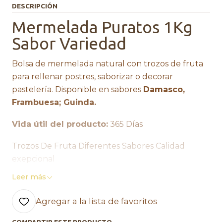
DESCRIPCIÓN
Mermelada Puratos 1Kg
Sabor Variedad
Bolsa de mermelada natural con trozos de fruta
para rellenar postres, saborizar o decorar
pastelería. Disponible en sabores
Damasco,
Frambuesa; Guinda.
Vida útil del producto:
365 Días
Trozos De Fruta Diferentes Sabores Calidad
exepcional
Leer más
Sabor natural Más fruta
Agregar a la lista de favoritos