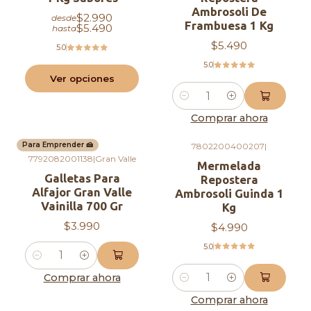
Ambrosoli De
$2.990
desde
Frambuesa 1 Kg
$5.490
hasta
$5.490
5.0
5.0
Ver opciones
Cantidad
Comprar ahora
Para Emprender 🍰
7802200400207
|
7792082001138
|
Gran Valle
Mermelada
Galletas Para
Repostera
Alfajor Gran Valle
Ambrosoli Guinda 1
Vainilla 700 Gr
Kg
$3.990
$4.990
5.0
Cantidad
Comprar ahora
Cantidad
Comprar ahora