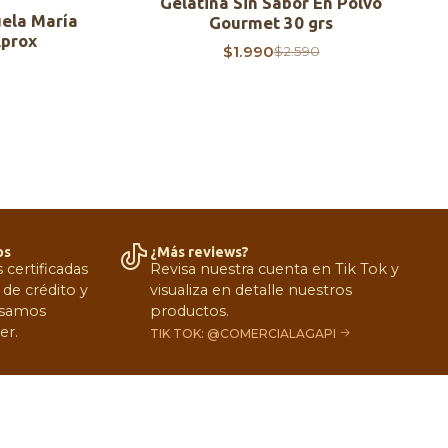
Gelatina Sin Sabor En Polvo
uela María
Gourmet 30 grs
Aprox
$1.990
$2.590
os
¿Más reviews?
certificadas
Revisa nuestra cuenta en Tik Tok y
 de crédito y
visualiza en detalle nuestros
 Usamos
productos.
er.
TIK TOK: @COMERCIALAGAPI