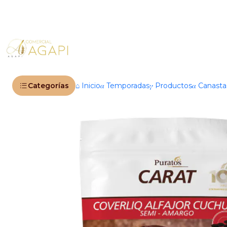
Inic
Categorías
⌂ Inicio
𝛼 Temporadas
𝛾 Productos
𝛼 Canast