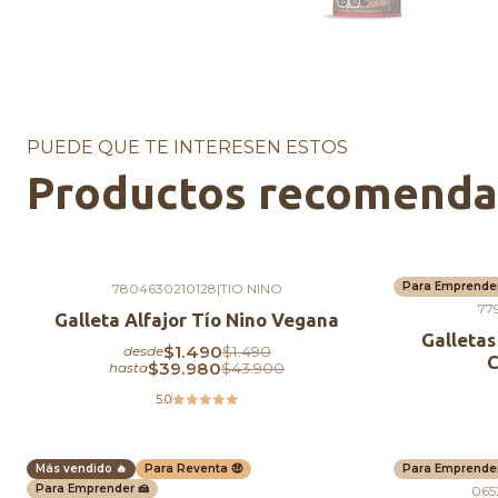
PUEDE QUE TE INTERESEN ESTOS
Productos recomend
Para Emprender
7804630210128
|
TIO NINO
-9%
OFF
77
Galleta Alfajor Tío Nino Vegana
Galletas
$1.490
$1.490
desde
C
$39.980
$43.900
hasta
5.0
Más vendido 🔥
Para Reventa 🤑
Para Emprender
-10%
OFF
Agotado
Para Emprender 🍰
065