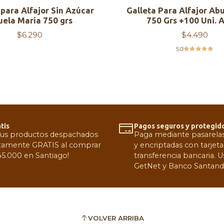
 para Alfajor Sin Azúcar
Galleta Para Alfajor Ab
ela María 750 grs
750 Grs +100 Uni. 
$6.290
$4.490
5.0
tis
Pagos seguros y protegid
tus productos despachados
Paga mediante pasarelas 
amente GRATIS al comprar
y encriptadas con tarjeta
5.000 en Santiago!
transferencia bancaria.
GetNet y Banco Santand
VOLVER ARRIBA