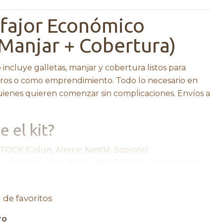
lfajor Económico
 Manjar + Cobertura)
 incluye galletas, manjar y cobertura listos para
seros o como emprendimiento. Todo lo necesario en
 quienes quieren comenzar sin complicaciones. Envíos a
 el kit?
TOCK (Colun, Alerce, Nestlé, Soprole)
e chocolate para Alfajor EN STOCK(Costa, Ambrosoli,
jor EN STOCK (GRAN VALLE, TIO NINO, SAOBA)
a de favoritos
 producto
TO