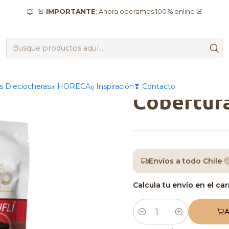
io
Kit para 50 Alfajores Económico (Galleta + Manjar + Cobert
🚨
IMPORTANTE
: Ahora operamos 100 % online 🚨
|
Kit para 
Económico
as Dieciocheras
𝜋 HORECA
𝜂 Inspiración
❣ Contacto
Cobertur
Envíos a todo Chile
·
Calcula tu envío en el car
A
Cantidad