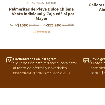
M-PD-762221
|
Maihue
Galletas
Palmeritas de Playa Dulce Chilena
Abu
– Venta Individual y Caja x65 al por
Mayor
$1.590
$53.990
$1.590
$59.990
desde
hasta
5.0
Encuéntranos en Instagram
Envío gra
Síguenos en esta red social para estar
¡Obtén 
al tanto de ofertas y novedades!
complet
sobre $4
INSTAGRAM: @COMERCIALAGAPI.CL