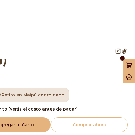
ura)
50 Alfajores
 (Galleta + Manjar +
a)
0
Retiro en Maipú coordinado
rito (verás el costo antes de pagar)
gregar al Carro
Comprar ahora