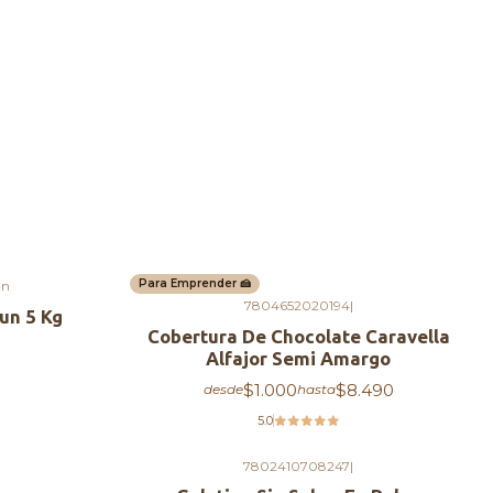
Para Emprender 🍰
un
7804652020194
|
un 5 Kg
Cobertura De Chocolate Caravella
Alfajor Semi Amargo
$1.000
$8.490
desde
hasta
5.0
7802410708247
|
-23%
OFF