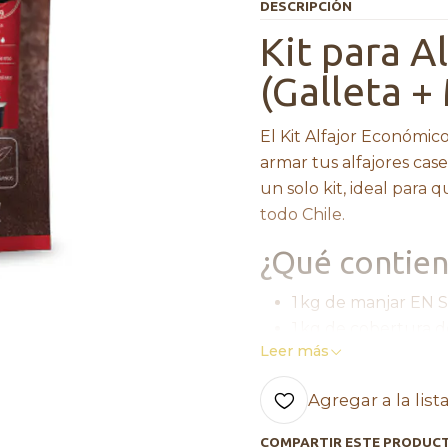
DESCRIPCIÓN
Kit para A
(Galleta +
El Kit Alfajor Económico
armar tus alfajores ca
un solo kit, ideal para
todo Chile.
¿Qué contiene
1 kg de manjar EN S
1 kg de cobertura d
Leer más
Puratos)
Galletas para alfa
Agregar a la list
Ventajas del
COMPARTIR ESTE PRODUC