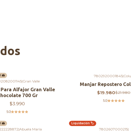
ados
 🍰
7802920001845
|
Col
-9%
OFF
92082001145
|
Gran Valle
Manjar Repostero Col
 Para Alfajor Gran Valle
$19.980
$21.980
hocolate 700 Gr
5.0
$3.990
5.0
 🍰
Liquidación 🏷️
Agotado
222228872
|
Abuela María
7802607000215
|