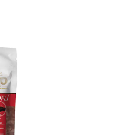
Ahorro en tiempo y
Ideal para empren
Facilita producción 
Comercial Agapi, insumo