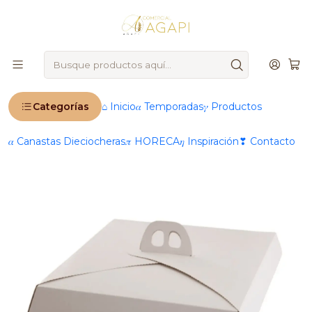
🚨
IMPORTANTE
: Ahora operamos 100 % online 🚨
Inicio
Caja Tartaleta 29x29x5,5 x10 unidades
Categorías
⌂ Inicio
𝛼 Temporadas
𝛾 Productos
𝛼 Canastas Dieciocheras
𝜋 HORECA
𝜂 Inspiración
❣ Contacto