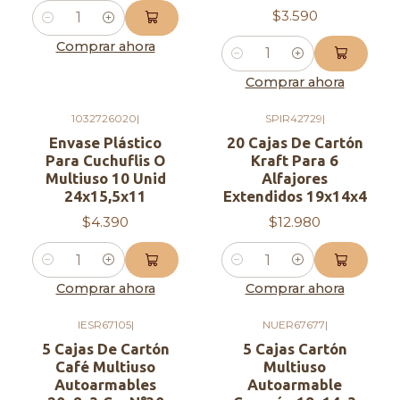
$3.590
Cantidad
Comprar ahora
Cantidad
Comprar ahora
1032726020
|
SPIR42729
|
Envase Plástico
20 Cajas De Cartón
Para Cuchuflis O
Kraft Para 6
Multiuso 10 Unid
Alfajores
24x15,5x11
Extendidos 19x14x4
$4.390
$12.980
Cantidad
Cantidad
Comprar ahora
Comprar ahora
IESR67105
|
NUER67677
|
5 Cajas De Cartón
5 Cajas Cartón
Café Multiuso
Multiuso
Autoarmables
Autoarmable